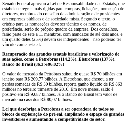
Senado Federal aprovou a Lei de Responsabilidade das Estatais, que
estabelece regras mais rígidas para compras, licitações, nomeação de
diretores, membros do conselho de administração e de presidentes
em empresas públicas e de sociedade mista. Segundo o texto, o
critério para as nomeações deve ser técnico e os nomes, de
preferência, serão do próprio quadro da empresa. Dos conselhos,
farão parte de sete a 11 membros, com mandatos de até dois anos, e
um quarto deles (25%) devem ser independentes – não poderão ter
vínculo com a estatal.
Recuperação das grandes estatais brasileiras e valorização de
suas ações, como a Petrobras (114,2%), Eletrobras (137%),
Banco do Brasil (86,3%96,02%)
O valor de mercado da Petrobras saltou de quase R$ 70 bilhões em
janeiro para R$ 209,77 bilhões. A Eletrobras, que chegou a ter
perdas somadas de R$ 30 bilhões, reporta ganho líquido de R$ 863
milhões no terceiro trimestre de 2016. Em nove meses, saldo é
positivo em R$ 9,687 bilhões. Já o Banco do Brasil tem valor de
mercado na casa dos R$ 80,07 bilhões.
Lei que desobriga a Petrobras a ser operadora de todos os
blocos de exploração do pré-sal, ampliando o espaço de grandes
investidores e aumentando a competitividade do setor.