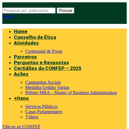
Procura
Menu
Home
Conselho de Ética
Atividades
Cerimonial de Posse
Parceiros
Perguntas e Respostas
Certidões do CONFEP – 2025
Ações
Campanhas Sociais
Medalha Getúlio Vargas
Prêmio MBA – Master of Business Administration
+Itens
Serviços Públicos
Casas Parlamentares
Vídeos
Filie-se ao CONFEP