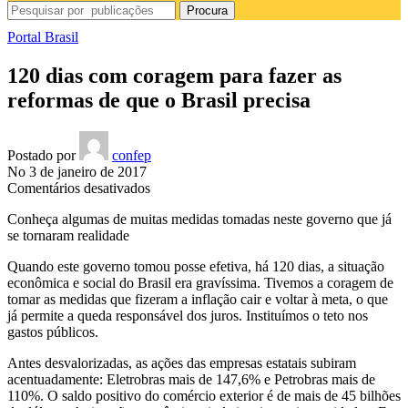
Procura
Portal Brasil
120 dias com coragem para fazer as
reformas de que o Brasil precisa
Postado por
confep
No 3 de janeiro de 2017
em
Comentários desativados
120
Conheça algumas de muitas medidas tomadas neste governo que já
dias
se tornaram realidade
com
coragem
Quando este governo tomou posse efetiva, há 120 dias, a situação
para
econômica e social do Brasil era gravíssima. Tivemos a coragem de
fazer
tomar as medidas que fizeram a inflação cair e voltar à meta, o que
as
já permite a queda responsável dos juros. Instituímos o teto nos
reformas
gastos públicos.
de
que
Antes desvalorizadas, as ações das empresas estatais subiram
o
acentuadamente: Eletrobras mais de 147,6% e Petrobras mais de
Brasil
110%. O saldo positivo do comércio exterior é de mais de 45 bilhões
precisa