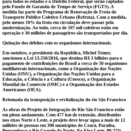
para todos os estados e o Distrito Federal, que serão captados
pelo Fundo de Garantia de Tempo de Serviço (FGTS). A
medida faz parte do Programa de Renovação de Frota do
Transporte Público Coletivo Urbano (Refrota). Com a medida,
pelo menos 10% da frota em circulação deve passar pela
modernização. Ao todo, cerca de 107 mil coletivos estão em
operação e 30 milhões de passageiros são transportados por dia.
Quitação dos débitos com os organismos internacionais.
Em outubro, o presidente da República, Michel Temer,
sancionou a Lei 13.350/2016, que destina R$ 3 bilhões para o
pagamento de contribuições do Brasil a cerca de 50 organismos
multilaterais internacionais, como a Organização das Nações
Unidas (ONU), a Organização das Nações Unidas para a
Educação, a Ciência e a Cultura (Unesco), a Organização
Mundial do Comércio (OMC) e a Organização dos Estados
Americanos (OEA).
Retomada da transposição e revitalização do rio São Francisco
As obras do Projeto de Integração do Rio São Francisco estão
em pleno andamento. Com 477 km de extensão, distribuídos
nos eixos Norte e Leste, o projeto deve levar água a mais de 12
milhões de pessoas em 390 municípios do Ceará, Paraíba,
Pernambuco e Rio Grande do Norte. No Eixo Leste, 90,27%