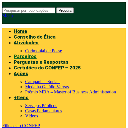
Procura
Menu
Home
Conselho de Ética
Atividades
Cerimonial de Posse
Parceiros
Perguntas e Respostas
Certidões do CONFEP – 2025
Ações
Campanhas Sociais
Medalha Getúlio Vargas
Prêmio MBA – Master of Business Administration
+Itens
Serviços Públicos
Casas Parlamentares
Vídeos
Filie-se ao CONFEP