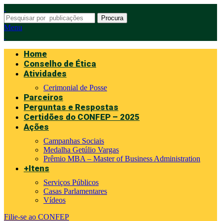
Procura
Menu
Home
Conselho de Ética
Atividades
Cerimonial de Posse
Parceiros
Perguntas e Respostas
Certidões do CONFEP – 2025
Ações
Campanhas Sociais
Medalha Getúlio Vargas
Prêmio MBA – Master of Business Administration
+Itens
Serviços Públicos
Casas Parlamentares
Vídeos
Filie-se ao CONFEP