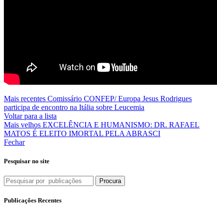
Mais recentes
Comissário CONFEP/ Europa Jesus Rodrigues
participa de encontro na Itália sobre Leucemia
Voltar para a lista
Mais velhos
EXCELÊNCIA E HUMANISMO: DR. RAFAEL
MATOS É ELEITO IMORTAL PELA ABRASCI
Fechar
Pesquisar no site
Procura
Publicações Recentes