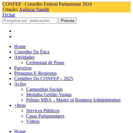
CONFEP - Conselho Federal Parlamentar 2024
Criação:
Agência Vanelli
Fechar
Procura
Home
Conselho De Ética
Atividades
Cerimonial de Posse
Parceiros
Perguntas E Respostas
Certidões Do CONFEP – 2025
Ações
Campanhas Sociais
Medalha Getúlio Vargas
Prêmio MBA – Master of Business Administration
+Itens
Serviços Públicos
Casas Parlamentares
Vídeos
Home