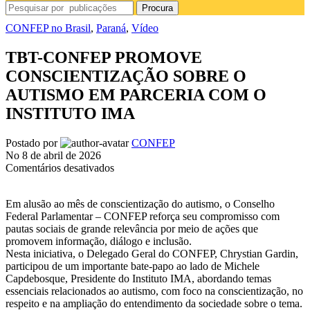
Procura
CONFEP no Brasil
,
Paraná
,
Vídeo
TBT-CONFEP PROMOVE
CONSCIENTIZAÇÃO SOBRE O
AUTISMO EM PARCERIA COM O
INSTITUTO IMA
Postado por
CONFEP
No 8 de abril de 2026
em
Comentários desativados
TBT-
CONFEP
Em alusão ao mês de conscientização do autismo, o Conselho
PROMOVE
Federal Parlamentar – CONFEP reforça seu compromisso com
CONSCIENTIZAÇÃO
pautas sociais de grande relevância por meio de ações que
SOBRE
promovem informação, diálogo e inclusão.
O
Nesta iniciativa, o Delegado Geral do CONFEP, Chrystian Gardin,
AUTISMO
participou de um importante bate-papo ao lado de Michele
EM
Capdebosque, Presidente do Instituto IMA, abordando temas
PARCERIA
essenciais relacionados ao autismo, com foco na conscientização, no
COM
respeito e na ampliação do entendimento da sociedade sobre o tema.
O