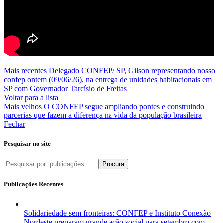
Mais recentes
Delegado CONFEP/ SP, Gilson representando nosso
confep ontem (09/06/26), na entrega de unidades habitacionais em
SP com Governador Tarcísio de Freitas
Voltar para a lista
Mais velhos
O CONFEP segue ampliando pontes e construindo
parcerias que fazem a diferença na vida da população brasileira
Fechar
Pesquisar no site
Procura
Publicações Recentes
Solidariedade sem fronteiras: CONFEP e Instituto Conexão
Nordeste preparam grande ação social para setembro com