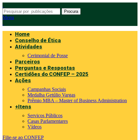
Procura
Menu
Home
Conselho de Ética
Atividades
Cerimonial de Posse
Parceiros
Perguntas e Respostas
Certidões do CONFEP – 2025
Ações
Campanhas Sociais
Medalha Getúlio Vargas
Prêmio MBA – Master of Business Administration
+Itens
Serviços Públicos
Casas Parlamentares
Vídeos
Filie-se ao CONFEP