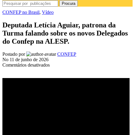
Procura
CONFEP no Brasil
,
Vídeo
Deputada Letícia Aguiar, patrona da
Turma falando sobre os novos Delegados
do Confep na ALESP.
Postado por
CONFEP
No 11 de junho de 2026
em
Comentários desativados
Deputada
Letícia
Aguiar,
patrona
da
Turma
falando
sobre
os
novos
Delegados
do