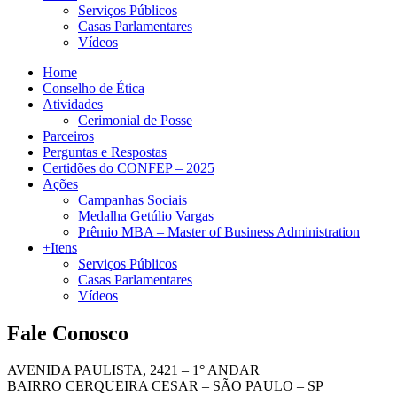
Serviços Públicos
Casas Parlamentares
Vídeos
Home
Conselho de Ética
Atividades
Cerimonial de Posse
Parceiros
Perguntas e Respostas
Certidões do CONFEP – 2025
Ações
Campanhas Sociais
Medalha Getúlio Vargas
Prêmio MBA – Master of Business Administration
+Itens
Serviços Públicos
Casas Parlamentares
Vídeos
Fale Conosco
AVENIDA PAULISTA, 2421 – 1° ANDAR
BAIRRO CERQUEIRA CESAR – SÃO PAULO – SP