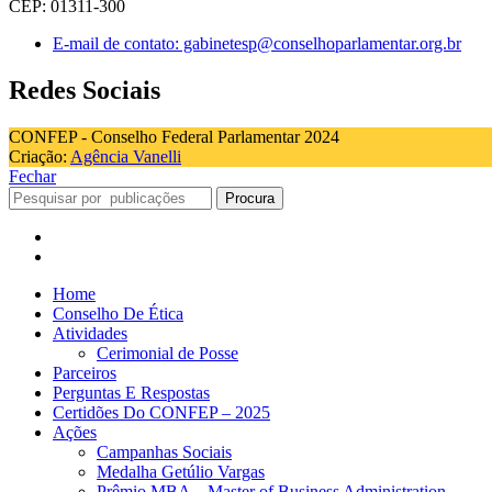
CEP: 01311-300
E-mail de contato: gabinetesp@conselhoparlamentar.org.br
Redes Sociais
CONFEP - Conselho Federal Parlamentar 2024
Criação:
Agência Vanelli
Fechar
Procura
Home
Conselho De Ética
Atividades
Cerimonial de Posse
Parceiros
Perguntas E Respostas
Certidões Do CONFEP – 2025
Ações
Campanhas Sociais
Medalha Getúlio Vargas
Prêmio MBA – Master of Business Administration