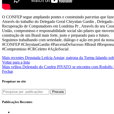
população
brasileira
O CONFEP segue ampliando pontes e construindo parcerias que fazem
Através do trabalho do Delegado Geral Chrystian Gardin , Delegado
Recuperação de Computadores em Londrina Pr , Através do seu Coorden
União, compromisso e responsabilidade social são pilares que movem
construção de um Brasil mais forte, justo e preparado para o futuro.
Seguimos trabalhando com seriedade, diálogo e ação em prol da noss
#CONFEP #ChrystianGardin #ParceriaDeSucesso #Brasil #Responsabil
#Compromisso #CRCeletro #AçãoSocial
Mais recentes
Deputada Letícia Aguiar, patrona da Turma falando s
Voltar para a lista
Mais velhos
Delegado do Confep PIVATO se encontra com Rodolfo
Fechar
Pesquisar no site
Procura
Publicações Recentes