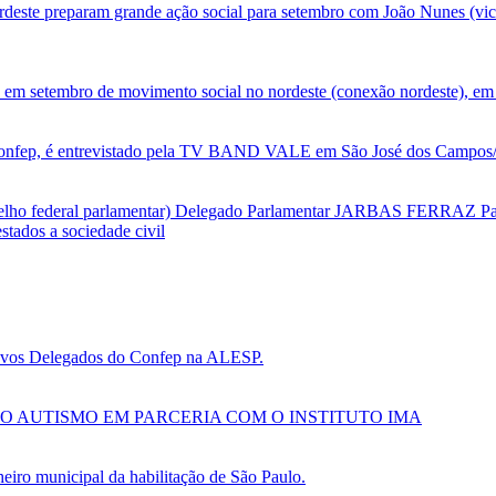
deste preparam grande ação social para setembro com João Nunes (vic
 em setembro de movimento social no nordeste (conexão nordeste), em 
nfep, é entrevistado pela TV BAND VALE em São José dos Campos/SP
selho federal parlamentar) Delegado Parlamentar JARBAS FERRAZ Par
tados a sociedade civil
 novos Delegados do Confep na ALESP.
O AUTISMO EM PARCERIA COM O INSTITUTO IMA
ro municipal da habilitação de São Paulo.