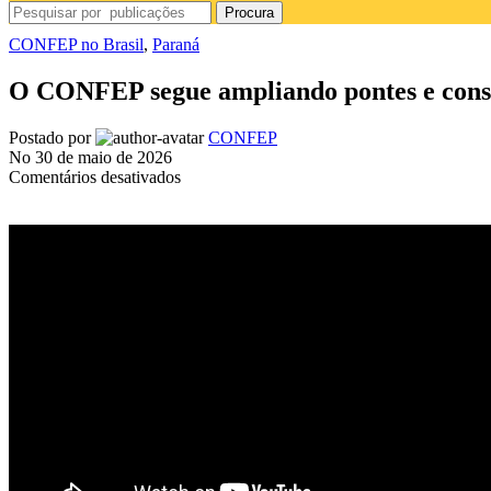
Procura
CONFEP no Brasil
,
Paraná
O CONFEP segue ampliando pontes e constr
Postado por
CONFEP
No 30 de maio de 2026
em
Comentários desativados
O
CONFEP
segue
ampliando
pontes
e
construindo
parcerias
que
fazem
a
diferença
na
vida
da