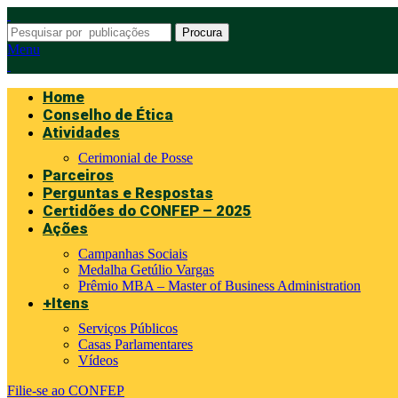
Procura
Menu
Home
Conselho de Ética
Atividades
Cerimonial de Posse
Parceiros
Perguntas e Respostas
Certidões do CONFEP – 2025
Ações
Campanhas Sociais
Medalha Getúlio Vargas
Prêmio MBA – Master of Business Administration
+Itens
Serviços Públicos
Casas Parlamentares
Vídeos
Filie-se ao CONFEP