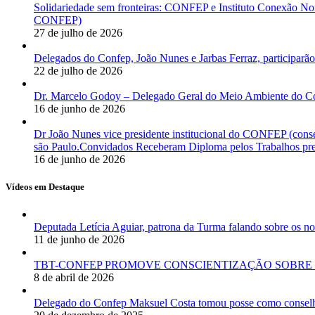
Solidariedade sem fronteiras: CONFEP e Instituto Conexão Nor
CONFEP)
27 de julho de 2026
Delegados do Confep, João Nunes e Jarbas Ferraz, participarão
22 de julho de 2026
Dr. Marcelo Godoy – Delegado Geral do Meio Ambiente do Co
16 de junho de 2026
Dr João Nunes vice presidente institucional do CONFEP (con
são Paulo.Convidados Receberam Diploma pelos Trabalhos pres
16 de junho de 2026
Vídeos em Destaque
Deputada Letícia Aguiar, patrona da Turma falando sobre os
11 de junho de 2026
TBT-CONFEP PROMOVE CONSCIENTIZAÇÃO SOBRE 
8 de abril de 2026
Delegado do Confep Maksuel Costa tomou posse como conselhei