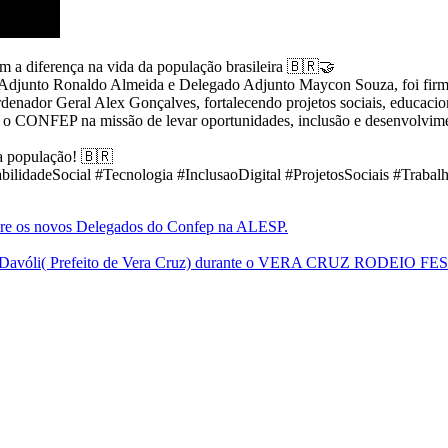
 a diferença na vida da população brasileira 🇧🇷🤝
 Adjunto Ronaldo Almeida e Delegado Adjunto Maycon Souza, foi firm
ador Geral Alex Gonçalves, fortalecendo projetos sociais, educaciona
 o CONFEP na missão de levar oportunidades, inclusão e desenvolvime
a população! 🇧🇷
idadeSocial #Tecnologia #InclusaoDigital #ProjetosSociais #Trabal
obre os novos Delegados do Confep na ALESP.
 Davóli( Prefeito de Vera Cruz) durante o VERA CRUZ RODEIO FE