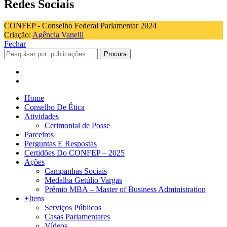
Redes Sociais
CONFEP - Conselho Federal Parlamentar 2024
Criação:
Agência Vanelli
Fechar
Procura
Home
Conselho De Ética
Atividades
Cerimonial de Posse
Parceiros
Perguntas E Respostas
Certidões Do CONFEP – 2025
Ações
Campanhas Sociais
Medalha Getúlio Vargas
Prêmio MBA – Master of Business Administration
+Itens
Serviços Públicos
Casas Parlamentares
Vídeos