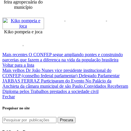
feira agropecuária do
Vera
município
Cruz)
durante
o
VERA
CRUZ
Kiko pompeia e joca
RODEIO
FESTIVAL-
2026
Mais recentes
O CONFEP segue ampliando pontes e construindo
parcerias que fazem a diferença na vida da população brasileira
Voltar para a lista
Mais velhos
Dr João Nunes vice presidente institucional do
CONFEP (conselho federal parlamentar) Delegado Parlamentar
JARBAS FERRAZ Participaram do Evento No Palácio da
Anchieta da câmara municipal de são Paulo.Convidados Receberam
Diploma pelos Trabalhos prestados a sociedade civil
Fechar
Pesquisar no site
Procura