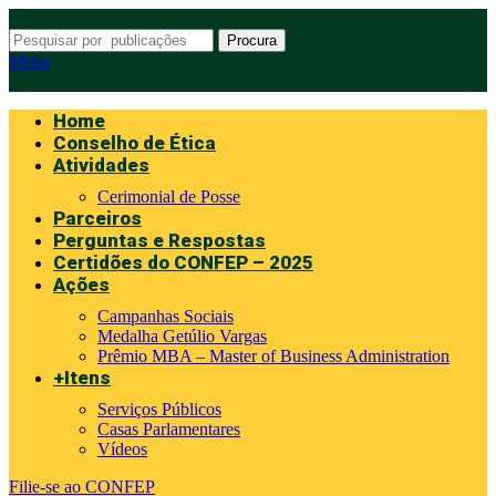
Procura
Menu
Home
Conselho de Ética
Atividades
Cerimonial de Posse
Parceiros
Perguntas e Respostas
Certidões do CONFEP – 2025
Ações
Campanhas Sociais
Medalha Getúlio Vargas
Prêmio MBA – Master of Business Administration
+Itens
Serviços Públicos
Casas Parlamentares
Vídeos
Filie-se ao CONFEP