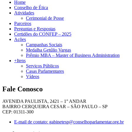
Home
Conselho de Ética
Atividades
Cerimonial de Posse
Parceiros
Perguntas e Respostas
Certidões do CONFEP – 2025
Ações
Campanhas Sociais
Medalha Getúlio Vargas
Prêmio MBA – Master of Business Administration
+Itens
Serviços Públicos
Casas Parlamentares
Vídeos
Fale Conosco
AVENIDA PAULISTA, 2421 – 1° ANDAR
BAIRRO CERQUEIRA CESAR – SÃO PAULO – SP
CEP: 01311-300
E-mail de contato: gabinetesp@conselhoparlamentar.org.br