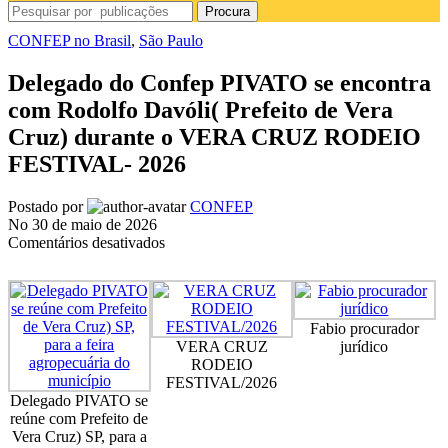
Procura
CONFEP no Brasil
,
São Paulo
Delegado do Confep PIVATO se encontra
com Rodolfo Davóli( Prefeito de Vera
Cruz) durante o VERA CRUZ RODEIO
FESTIVAL- 2026
Postado por
CONFEP
No 30 de maio de 2026
em
Comentários desativados
Delegado
do
Confep
PIVATO
Fabio procurador
se
VERA CRUZ
jurídico
encontra
RODEIO
com
FESTIVAL/2026
Rodolfo
Delegado PIVATO se
Davóli(
reúne com Prefeito de
Prefeito
Vera Cruz) SP, para a
de