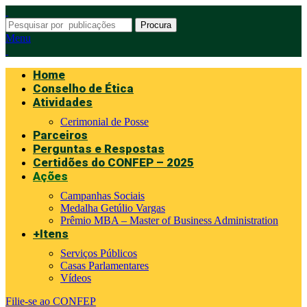
Procura
Menu
Home
Conselho de Ética
Atividades
Cerimonial de Posse
Parceiros
Perguntas e Respostas
Certidões do CONFEP – 2025
Ações
Campanhas Sociais
Medalha Getúlio Vargas
Prêmio MBA – Master of Business Administration
+Itens
Serviços Públicos
Casas Parlamentares
Vídeos
Filie-se ao CONFEP