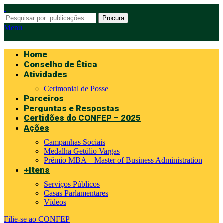
Procura
Menu
Home
Conselho de Ética
Atividades
Cerimonial de Posse
Parceiros
Perguntas e Respostas
Certidões do CONFEP – 2025
Ações
Campanhas Sociais
Medalha Getúlio Vargas
Prêmio MBA – Master of Business Administration
+Itens
Serviços Públicos
Casas Parlamentares
Vídeos
Filie-se ao CONFEP