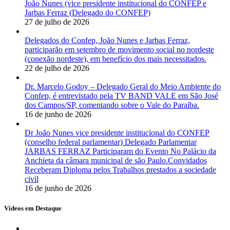
João Nunes (vice presidente institucional do CONFEP e
Jarbas Ferraz (Delegado do CONFEP)
27 de julho de 2026
Delegados do Confep, João Nunes e Jarbas Ferraz,
participarão em setembro de movimento social no nordeste
(conexão nordeste), em benefício dos mais necessitados.
22 de julho de 2026
Dr. Marcelo Godoy – Delegado Geral do Meio Ambiente do
Confep, é entrevistado pela TV BAND VALE em São José
dos Campos/SP, comentando sobre o Vale do Paraíba.
16 de junho de 2026
Dr João Nunes vice presidente institucional do CONFEP
(conselho federal parlamentar) Delegado Parlamentar
JARBAS FERRAZ Participaram do Evento No Palácio da
Anchieta da câmara municipal de são Paulo.Convidados
Receberam Diploma pelos Trabalhos prestados a sociedade
civil
16 de junho de 2026
Vídeos em Destaque