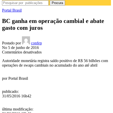
Procura
Portal Brasil
BC ganha em operação cambial e abate
gasto com juros
Postado por
confep
No 5 de junho de 2016
em
Comentários desativados
BC
Autoridade monetária registra saldo positivo de R$ 56 bilhões com
ganha
operações de swaps cambiais no acumulado do ano até abril
em
operação
cambial
por
Portal Brasil
e
abate
gasto
publicado
:
com
31/05/2016 16h42
juros
última modificação
: