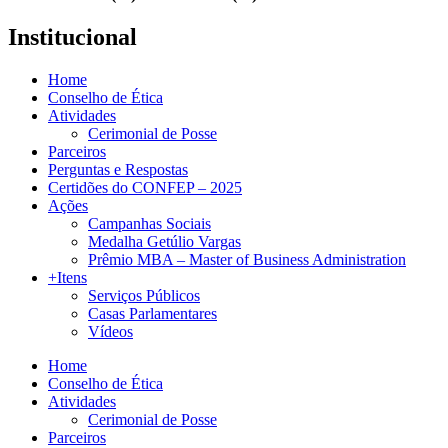
Institucional
Home
Conselho de Ética
Atividades
Cerimonial de Posse
Parceiros
Perguntas e Respostas
Certidões do CONFEP – 2025
Ações
Campanhas Sociais
Medalha Getúlio Vargas
Prêmio MBA – Master of Business Administration
+Itens
Serviços Públicos
Casas Parlamentares
Vídeos
Home
Conselho de Ética
Atividades
Cerimonial de Posse
Parceiros