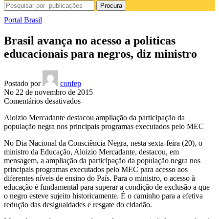
Procura
Portal Brasil
Brasil avança no acesso a políticas
educacionais para negros, diz ministro
Postado por
confep
No 22 de novembro de 2015
em
Comentários desativados
Brasil
Aloizio Mercadante destacou ampliação da participação da
avança
população negra nos principais programas executados pelo MEC
no
acesso
No Dia Nacional da Consciência Negra, nesta sexta-feira (20), o
a
ministro da Educação, Aloizio Mercadante, destacou, em
políticas
mensagem, a ampliação da participação da população negra nos
educacionais
principais programas executados pelo MEC para acesso aos
para
diferentes níveis de ensino do País. Para o ministro, o acesso à
negros,
educação é fundamental para superar a condição de exclusão a que
diz
o negro esteve sujeito historicamente. É o caminho para a efetiva
ministro
redução das desigualdades e resgate do cidadão.