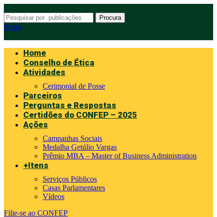
Procura
Menu
Home
Conselho de Ética
Atividades
Cerimonial de Posse
Parceiros
Perguntas e Respostas
Certidões do CONFEP – 2025
Ações
Campanhas Sociais
Medalha Getúlio Vargas
Prêmio MBA – Master of Business Administration
+Itens
Serviços Públicos
Casas Parlamentares
Vídeos
Filie-se ao CONFEP