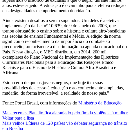
superarmos o histórico de exclusão a que o negro, durante muitos
anos, esteve sujeito. A educação é o caminho para a efetiva redução
das desigualdades e empoderamento do cidadão.
Ainda existem desafios a serem superados. Um deles é a efetiva
implementação da Lei nº 10.639, de 9 de janeiro de 2003, que
tornou obrigatório o ensino sobre a história e cultura afro-brasileiras
nas escolas de ensinos Fundamental e Médio. A edição da norma
significou o reconhecimento da importância do combate ao
preconceito, ao racismo e à discriminação na agenda educacional do
País. Nessa direção, o MEC distribuiu, em 2014, 200 mil
exemplares do Plano Nacional de Implementação das Diretrizes
Curriculares Nacionais para a Educação das Relações Étnico-
Raciais e para o Ensino de História e Cultura Afro-Brasileira e
Africana.
Estou certo de que os jovens negros, que hoje têm suas
possibilidades de acesso à educação e ao conhecimento ampliadas,
mudarão, de forma irreversível, a realidade de nosso país.”
Fonte: Portal Brasil, com informações do
Ministério da Educação
Mais recentes
Planalto fica alaranjado pelo fim da violência à mulher
Voltar para a lista
Mais velhos
Líderes de 120 países vão debater segurança no trânsito
em Brasília