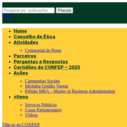
Procura
Menu
Home
Conselho de Ética
Atividades
Cerimonial de Posse
Parceiros
Perguntas e Respostas
Certidões do CONFEP – 2025
Ações
Campanhas Sociais
Medalha Getúlio Vargas
Prêmio MBA – Master of Business Administration
+Itens
Serviços Públicos
Casas Parlamentares
Vídeos
Filie-se ao CONFEP