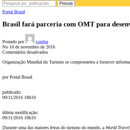
Procura
Portal Brasil
Brasil fará parceria com OMT para desenv
Postado por
confep
No 10 de novembro de 2016
em
Comentários desativados
Brasil
Organização Mundial do Turismo se comprometeu a fornecer informaçõ
fará
parceria
com
por
Portal Brasil
OMT
para
desenvolver
publicado
:
setor
09/11/2016 18h10
de
viagens
última modificação
:
09/11/2016 18h10
Durante uma das maiores feiras do turismo do mundo, a
World Travel