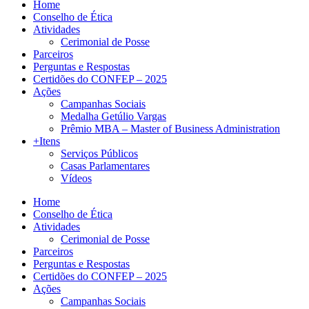
Home
Conselho de Ética
Atividades
Cerimonial de Posse
Parceiros
Perguntas e Respostas
Certidões do CONFEP – 2025
Ações
Campanhas Sociais
Medalha Getúlio Vargas
Prêmio MBA – Master of Business Administration
+Itens
Serviços Públicos
Casas Parlamentares
Vídeos
Home
Conselho de Ética
Atividades
Cerimonial de Posse
Parceiros
Perguntas e Respostas
Certidões do CONFEP – 2025
Ações
Campanhas Sociais