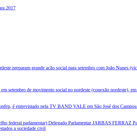
ara 2017
deste preparam grande ação social para setembro com João Nunes (vic
 em setembro de movimento social no nordeste (conexão nordeste), em 
nfep, é entrevistado pela TV BAND VALE em São José dos Campos/SP
selho federal parlamentar) Delegado Parlamentar JARBAS FERRAZ Par
tados a sociedade civil