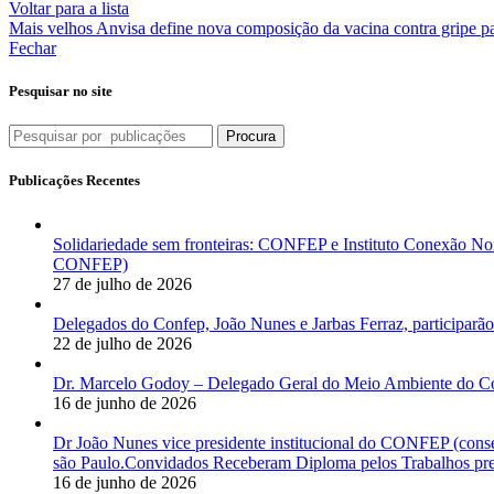
Voltar para a lista
Mais velhos
Anvisa define nova composição da vacina contra gripe p
Fechar
Pesquisar no site
Procura
Publicações Recentes
Solidariedade sem fronteiras: CONFEP e Instituto Conexão Nor
CONFEP)
27 de julho de 2026
Delegados do Confep, João Nunes e Jarbas Ferraz, participarão
22 de julho de 2026
Dr. Marcelo Godoy – Delegado Geral do Meio Ambiente do Co
16 de junho de 2026
Dr João Nunes vice presidente institucional do CONFEP (con
são Paulo.Convidados Receberam Diploma pelos Trabalhos pres
16 de junho de 2026