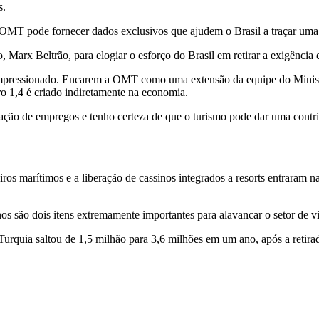
s.
 a OMT pode fornecer dados exclusivos que ajudem o Brasil a traçar uma 
Marx Beltrão, para elogiar o esforço do Brasil em retirar a exigência d
impressionado. Encarem a OMT como uma extensão da equipe do Ministé
ro 1,4 é criado indiretamente na economia.
ação de empregos e tenho certeza de que o turismo pode dar uma contrib
os marítimos e a liberação de cassinos integrados a resorts entraram na
nos são dois itens extremamente importantes para alavancar o setor de v
rquia saltou de 1,5 milhão para 3,6 milhões em um ano, após a retirada