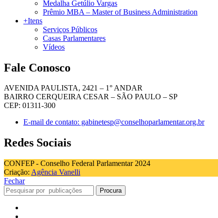
Medalha Getúlio Vargas
Prêmio MBA – Master of Business Administration
+Itens
Serviços Públicos
Casas Parlamentares
Vídeos
Fale Conosco
AVENIDA PAULISTA, 2421 – 1° ANDAR
BAIRRO CERQUEIRA CESAR – SÃO PAULO – SP
CEP: 01311-300
E-mail de contato: gabinetesp@conselhoparlamentar.org.br
Redes Sociais
CONFEP - Conselho Federal Parlamentar 2024
Criação:
Agência Vanelli
Fechar
Procura