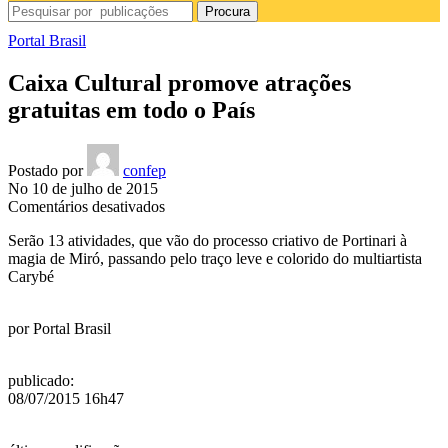
Procura
Portal Brasil
Caixa Cultural promove atrações
gratuitas em todo o País
Postado por
confep
No 10 de julho de 2015
em
Comentários desativados
Caixa
Serão 13 atividades, que vão do processo criativo de Portinari à
Cultural
magia de Miró, passando pelo traço leve e colorido do multiartista
promove
Carybé
atrações
gratuitas
em
por
Portal Brasil
todo
o
País
publicado
:
08/07/2015 16h47