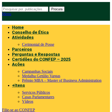
Procura
Menu
Home
Conselho de Ética
Atividades
Cerimonial de Posse
Parceiros
Perguntas e Respostas
Certidões do CONFEP – 2025
Ações
Campanhas Sociais
Medalha Getúlio Vargas
Prêmio MBA – Master of Business Administration
+Itens
Serviços Públicos
Casas Parlamentares
Vídeos
Filie-se ao CONFEP