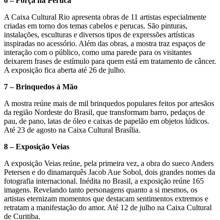
6 – Força na Peruca
A Caixa Cultural Rio apresenta obras de 11 artistas especialmente
criadas em torno dos temas cabelos e perucas. São pinturas,
instalações, esculturas e diversos tipos de expressões artísticas
inspiradas no acessório. Além das obras, a mostra traz espaços de
interação com o público, como uma parede para os visitantes
deixarem frases de estímulo para quem está em tratamento de câncer.
A exposição fica aberta até 26 de julho.
7 – Brinquedos à Mão
A mostra reúne mais de mil brinquedos populares feitos por artesãos
da região Nordeste do Brasil, que transformam barro, pedaços de
pau, de pano, latas de óleo e caixas de papelão em objetos lúdicos.
Até 23 de agosto na Caixa Cultural Brasília.
8 – Exposição Veias
A exposição Veias reúne, pela primeira vez, a obra do sueco Anders
Petersen e do dinamarquês Jacob Aue Sobol, dois grandes nomes da
fotografia internacional. Inédita no Brasil, a exposição reúne 165
imagens. Revelando tanto personagens quanto a si mesmos, os
artistas eternizam momentos que destacam sentimentos extremos e
retratam a manifestação do amor. Até 12 de julho na Caixa Cultural
de Curitiba.