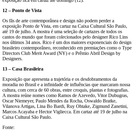
exposição fica em cartaz até domingo (12).
12 – Ponto de Vista
Os fãs de arte contemporânea e design não podem perder a
exposição Ponto de Vista, em cartaz na Caixa Cultural São Paulo,
até 19 de julho. A mostra é uma seleção de cartazes de todos os
cantos do mundo que foram colecionados pelo designer Rico Lins
nos últimos 34 anos. Rico é um dos maiores exponenciais do design
brasileiro contemporâneo, reconhecido em premiações como o Type
Directors Club Merit Award (NY) e o Prêmio Abril Design by
Designers.
13 – Casa Brasileira
Exposição que apresenta a trajetória e os desdobramentos da
moradia no Brasil e a infinidade de influências que marcaram nossa
cultura, com cerca de 60 obras, entre croquis, plantas e fotografias.
A mostra reúne nomes como Ramos de Azevedo, Vitor Dubugras,
Oscar Niemeyer, Paulo Mendes da Rocha, Oswaldo Bratke,
Vilanova Artigas, Lina Bo Bardi, Ruy Ohtake, Zigmund Zanetini,
Marcos Acayaba e Hector Vigliecca. Em cartaz até 19 de julho na
Caixa Cultural São Paulo.
Fonte: