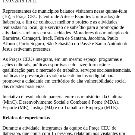
17/07/2015 17h11
Representantes de municípios baianos visitaram nessa quinta-feira
(16), a Praça CEU (Centro de Artes e Esportes Unificados) de
Itaberaba, a fim de conhecer melhor o projeto e as atividades
realizadas no local, que servirão de subsídio para a promoção de
atividades similares em suas cidades. Moradores dos municípios de
Barreiras, Camaçari, Irecê, Feira de Santana, Jacobina, Paulo
Afonso, Porto Seguro, São Sebastião do Passé e Santo Antônio de
Jesus estiveram presentes.
As Praças CEUs integram, em um mesmo espaço, programas e
ações culturais, práticas esportivas e de lazer, formação e
qualificação para o mercado de trabalho, serviços socioassistenciais,
políticas de prevenção à violência e de inclusão digital para
promover a cidadania em territórios de alta vulnerabilidade social
das cidades brasileiras.
Iniciativa é resultado de parceria entre os ministérios da Cultura
(MinC), Desenvolvimento Social e Combate à Fome (MDA),
Esporte (ME), Justiça (MJ) e do Trabalho e Emprego (MTE).
Relatos de experiências
Durante a atividade, integrantes da equipe da Praça CEU de
Itaberaba, que conta com 15 pessoas, relataram aos visitantes um