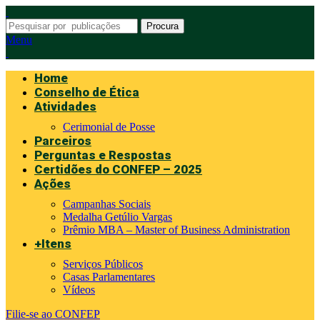
Procura
Menu
Home
Conselho de Ética
Atividades
Cerimonial de Posse
Parceiros
Perguntas e Respostas
Certidões do CONFEP – 2025
Ações
Campanhas Sociais
Medalha Getúlio Vargas
Prêmio MBA – Master of Business Administration
+Itens
Serviços Públicos
Casas Parlamentares
Vídeos
Filie-se ao CONFEP