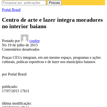
Procura
Portal Brasil
Centro de arte e lazer integra moradores
no interior baiano
Postado por
confep
No 19 de julho de 2015
em
Comentários desativados
Centro
Praças CEUs integram, em um mesmo espaço, programas e ações
de
culturais, práticas esportivas e de lazer nos municípios baianos
arte
e
lazer
por
Portal Brasil
integra
moradores
no
publicado
:
interior
17/07/2015 17h11
baiano
última modificação
: