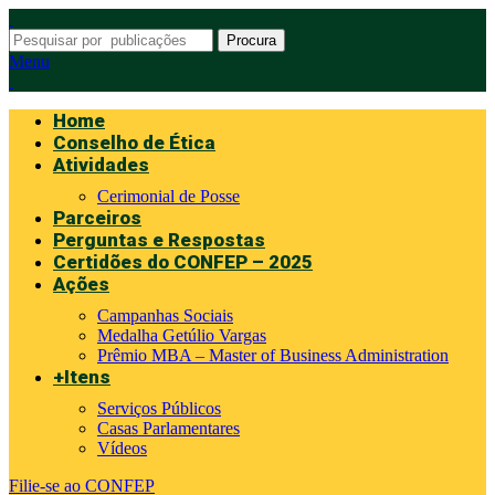
Procura
Menu
Home
Conselho de Ética
Atividades
Cerimonial de Posse
Parceiros
Perguntas e Respostas
Certidões do CONFEP – 2025
Ações
Campanhas Sociais
Medalha Getúlio Vargas
Prêmio MBA – Master of Business Administration
+Itens
Serviços Públicos
Casas Parlamentares
Vídeos
Filie-se ao CONFEP