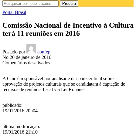
Procura
Portal Brasil
Comissão Nacional de Incentivo à Cultura
terá 11 reuniões em 2016
Postado por
confep
No 20 de janeiro de 2016
em
Comentários desativados
Comissão
Nacional
A Cnic é responsável por analisar e dar parecer final sobre
de
aprovação de projetos culturais que se candidatam à captação de
Incentivo
recursos de renúncia fiscal via Lei Rouanet
à
Cultura
terá
publicado
:
11
19/01/2016 20h04
reuniões
em
2016
última modificação
:
19/01/2016 21h10