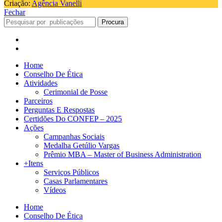
Criação:
Agência Vanelli
Fechar
Procura
Home
Conselho De Ética
Atividades
Cerimonial de Posse
Parceiros
Perguntas E Respostas
Certidões Do CONFEP – 2025
Ações
Campanhas Sociais
Medalha Getúlio Vargas
Prêmio MBA – Master of Business Administration
+Itens
Serviços Públicos
Casas Parlamentares
Vídeos
Home
Conselho De Ética