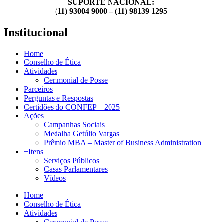
SUPORTE NACIONAL:
(11) 93004 9000 – (11) 98139 1295
Institucional
Home
Conselho de Ética
Atividades
Cerimonial de Posse
Parceiros
Perguntas e Respostas
Certidões do CONFEP – 2025
Ações
Campanhas Sociais
Medalha Getúlio Vargas
Prêmio MBA – Master of Business Administration
+Itens
Serviços Públicos
Casas Parlamentares
Vídeos
Home
Conselho de Ética
Atividades
Cerimonial de Posse