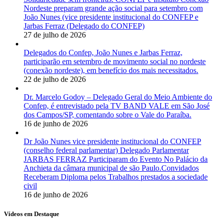
Nordeste preparam grande ação social para setembro com
João Nunes (vice presidente institucional do CONFEP e
Jarbas Ferraz (Delegado do CONFEP)
27 de julho de 2026
Delegados do Confep, João Nunes e Jarbas Ferraz,
participarão em setembro de movimento social no nordeste
(conexão nordeste), em benefício dos mais necessitados.
22 de julho de 2026
Dr. Marcelo Godoy – Delegado Geral do Meio Ambiente do
Confep, é entrevistado pela TV BAND VALE em São José
dos Campos/SP, comentando sobre o Vale do Paraíba.
16 de junho de 2026
Dr João Nunes vice presidente institucional do CONFEP
(conselho federal parlamentar) Delegado Parlamentar
JARBAS FERRAZ Participaram do Evento No Palácio da
Anchieta da câmara municipal de são Paulo.Convidados
Receberam Diploma pelos Trabalhos prestados a sociedade
civil
16 de junho de 2026
Vídeos em Destaque