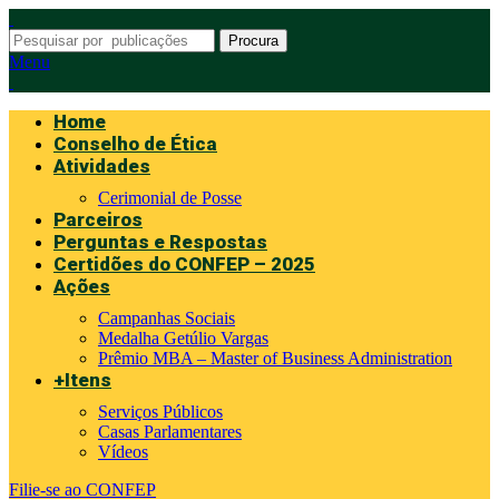
Procura
Menu
Home
Conselho de Ética
Atividades
Cerimonial de Posse
Parceiros
Perguntas e Respostas
Certidões do CONFEP – 2025
Ações
Campanhas Sociais
Medalha Getúlio Vargas
Prêmio MBA – Master of Business Administration
+Itens
Serviços Públicos
Casas Parlamentares
Vídeos
Filie-se ao CONFEP