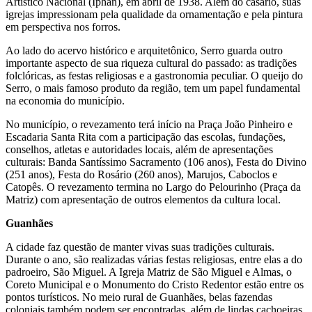
Artístico Nacional (Iphan), em abril de 1938. Além do casario, suas
igrejas impressionam pela qualidade da ornamentação e pela pintura
em perspectiva nos forros.
Ao lado do acervo histórico e arquitetônico, Serro guarda outro
importante aspecto de sua riqueza cultural do passado: as tradições
folclóricas, as festas religiosas e a gastronomia peculiar. O queijo do
Serro, o mais famoso produto da região, tem um papel fundamental
na economia do município.
No município, o revezamento terá início na Praça João Pinheiro e
Escadaria Santa Rita com a participação das escolas, fundações,
conselhos, atletas e autoridades locais, além de apresentações
culturais: Banda Santíssimo Sacramento (106 anos), Festa do Divino
(251 anos), Festa do Rosário (260 anos), Marujos, Caboclos e
Catopês. O revezamento termina no Largo do Pelourinho (Praça da
Matriz) com apresentação de outros elementos da cultura local.
Guanhães
A cidade faz questão de manter vivas suas tradições culturais.
Durante o ano, são realizadas várias festas religiosas, entre elas a do
padroeiro, São Miguel. A Igreja Matriz de São Miguel e Almas, o
Coreto Municipal e o Monumento do Cristo Redentor estão entre os
pontos turísticos. No meio rural de Guanhães, belas fazendas
coloniais também podem ser encontradas, além de lindas cachoeiras