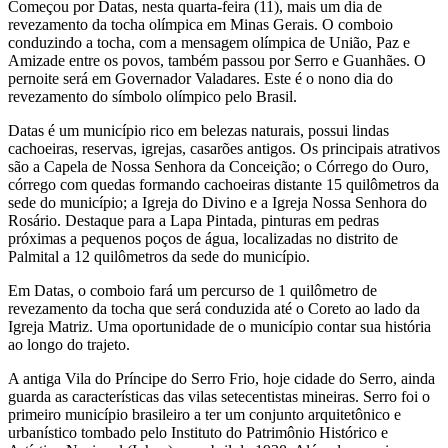
Começou por Datas, nesta quarta-feira (11), mais um dia de
revezamento da tocha olímpica em Minas Gerais. O comboio
conduzindo a tocha, com a mensagem olímpica de União, Paz e
Amizade entre os povos, também passou por Serro e Guanhães. O
pernoite será em Governador Valadares. Este é o nono dia do
revezamento do símbolo olímpico pelo Brasil.
Datas é um município rico em belezas naturais, possui lindas
cachoeiras, reservas, igrejas, casarões antigos. Os principais atrativos
são a Capela de Nossa Senhora da Conceição; o Córrego do Ouro,
córrego com quedas formando cachoeiras distante 15 quilômetros da
sede do município; a Igreja do Divino e a Igreja Nossa Senhora do
Rosário. Destaque para a Lapa Pintada, pinturas em pedras
próximas a pequenos poços de água, localizadas no distrito de
Palmital a 12 quilômetros da sede do município.
Em Datas, o comboio fará um percurso de 1 quilômetro de
revezamento da tocha que será conduzida até o Coreto ao lado da
Igreja Matriz. Uma oportunidade de o município contar sua história
ao longo do trajeto.
A antiga Vila do Príncipe do Serro Frio, hoje cidade do Serro, ainda
guarda as características das vilas setecentistas mineiras. Serro foi o
primeiro município brasileiro a ter um conjunto arquitetônico e
urbanístico tombado pelo Instituto do Patrimônio Histórico e