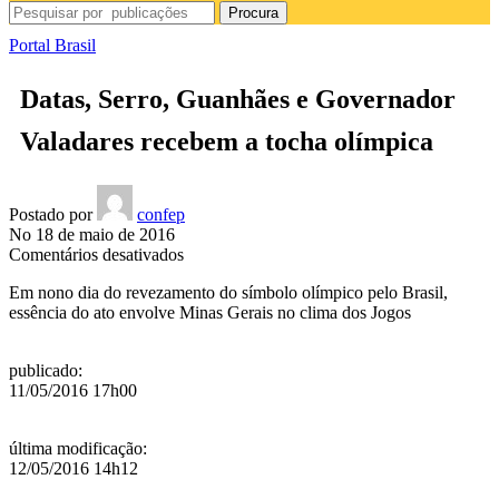
Procura
Portal Brasil
Datas, Serro, Guanhães e Governador
Valadares recebem a tocha olímpica
Postado por
confep
No 18 de maio de 2016
em
Comentários desativados
Datas,
Em nono dia do revezamento do símbolo olímpico pelo Brasil,
Serro,
essência do ato envolve Minas Gerais no clima dos Jogos
Guanhães
e
Governador
publicado
:
Valadares
11/05/2016 17h00
recebem
a
tocha
última modificação
:
olímpica
12/05/2016 14h12