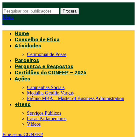
Procura
Menu
Home
Conselho de Ética
Atividades
Cerimonial de Posse
Parceiros
Perguntas e Respostas
Certidões do CONFEP – 2025
Ações
Campanhas Sociais
Medalha Getúlio Vargas
Prêmio MBA – Master of Business Administration
+Itens
Serviços Públicos
Casas Parlamentares
Vídeos
Filie-se ao CONFEP