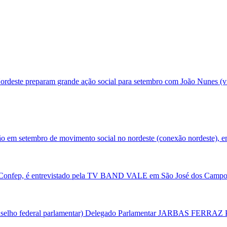
ordeste preparam grande ação social para setembro com João Nunes (v
ão em setembro de movimento social no nordeste (conexão nordeste), em
Confep, é entrevistado pela TV BAND VALE em São José dos Campos/
onselho federal parlamentar) Delegado Parlamentar JARBAS FERRAZ Pa