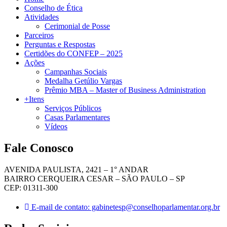
Conselho de Ética
Atividades
Cerimonial de Posse
Parceiros
Perguntas e Respostas
Certidões do CONFEP – 2025
Ações
Campanhas Sociais
Medalha Getúlio Vargas
Prêmio MBA – Master of Business Administration
+Itens
Serviços Públicos
Casas Parlamentares
Vídeos
Fale Conosco
AVENIDA PAULISTA, 2421 – 1° ANDAR
BAIRRO CERQUEIRA CESAR – SÃO PAULO – SP
CEP: 01311-300
E-mail de contato: gabinetesp@conselhoparlamentar.org.br