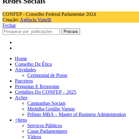
Redes Sociais
CONFEP - Conselho Federal Parlamentar 2024
Criação:
Agência Vanelli
Fechar
Procura
Home
Conselho De Ética
Atividades
Cerimonial de Posse
Parceiros
Perguntas E Respostas
Certidões Do CONFEP – 2025
Ações
Campanhas Sociais
Medalha Getúlio Vargas
Prêmio MBA – Master of Business Administration
+Itens
Serviços Públicos
Casas Parlamentares
Vídeos