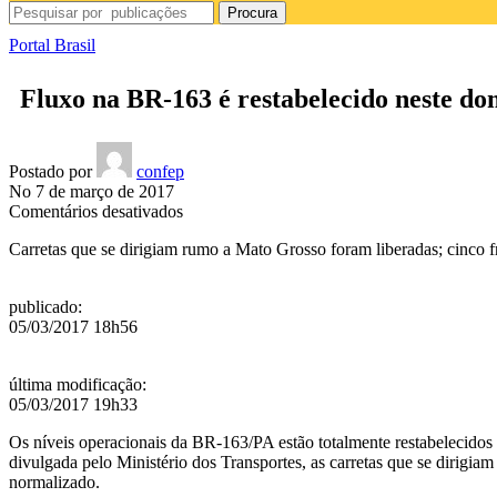
Procura
Portal Brasil
Fluxo na BR-163 é restabelecido neste do
Postado por
confep
No 7 de março de 2017
em
Comentários desativados
Fluxo
Carretas que se dirigiam rumo a Mato Grosso foram liberadas; cinco fr
na
BR-
163
publicado
:
é
05/03/2017 18h56
restabelecido
neste
domingo
última modificação
:
(5)
05/03/2017 19h33
Os níveis operacionais da BR-163/PA estão totalmente restabelecidos
divulgada pelo Ministério dos Transportes, as carretas que se dirigiam
normalizado.