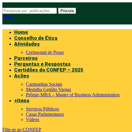
Procura
Menu
Home
Conselho de Ética
Atividades
Cerimonial de Posse
Parceiros
Perguntas e Respostas
Certidões do CONFEP – 2025
Ações
Campanhas Sociais
Medalha Getúlio Vargas
Prêmio MBA – Master of Business Administration
+Itens
Serviços Públicos
Casas Parlamentares
Vídeos
Filie-se ao CONFEP