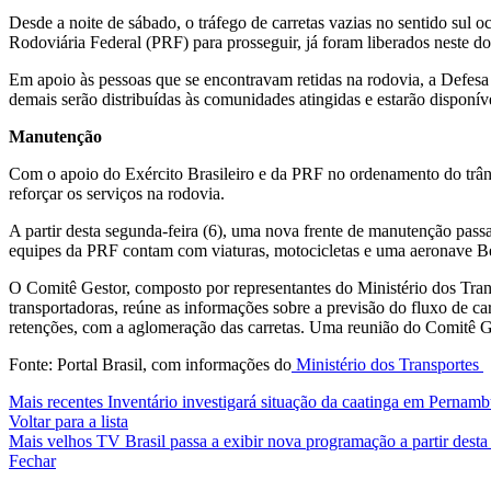
Desde a noite de sábado, o tráfego de carretas vazias no sentido sul
Rodoviária Federal (PRF) para prosseguir, já foram liberados neste do
Em apoio às pessoas que se encontravam retidas na rodovia, a Defesa 
demais serão distribuídas às comunidades atingidas e estarão disponí
Manutenção
Com o apoio do Exército Brasileiro e da PRF no ordenamento do trâns
reforçar os serviços na rodovia.
A partir desta segunda-feira (6), uma nova frente de manutenção passa
equipes da PRF contam com viaturas, motocicletas e uma aeronave B
O Comitê Gestor, composto por representantes do Ministério dos Trans
transportadoras, reúne as informações sobre a previsão do fluxo de ca
retenções, com a aglomeração das carretas. Uma reunião do Comitê Ge
Fonte: Portal Brasil, com informações do
Ministério dos Transportes
Mais recentes
Inventário investigará situação da caatinga em Pernam
Voltar para a lista
Mais velhos
TV Brasil passa a exibir nova programação a partir desta
Fechar