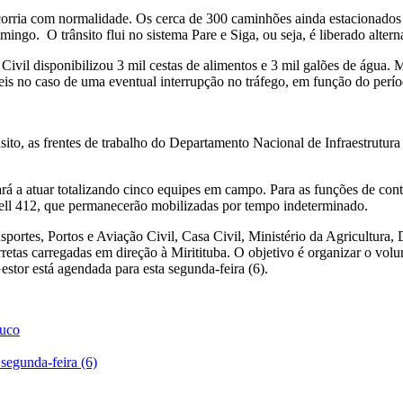
 ocorria com normalidade. Os cerca de 300 caminhões ainda estacionados
mingo. O trânsito flui no sistema Pare e Siga, ou seja, é liberado alte
Civil disponibilizou 3 mil cestas de alimentos e 3 mil galões de água. 
veis no caso de uma eventual interrupção no tráfego, em função do perío
ito, as frentes de trabalho do Departamento Nacional de Infraestrutu
rá a atuar totalizando cinco equipes em campo. Para as funções de cont
ell 412, que permanecerão mobilizadas por tempo indeterminado.
portes, Portos e Aviação Civil, Casa Civil, Ministério da Agricultura, 
rretas carregadas em direção à Miritituba. O objetivo é organizar o volu
stor está agendada para esta segunda-feira (6).
buco
 segunda-feira (6)