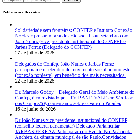
Publicações Recentes
Solidariedade sem fronteiras: CONFEP e Instituto Conexão
Nordeste preparam grande ação social para setembro com
João Nunes (vice presidente institucional do CONFEP e
Jarbas Ferraz (Delegado do CONFEP)
27 de julho de 2026
Delegados do Confep, João Nunes e Jarbas Ferraz,
participarão em setembro de movimento social no nordeste
(conexão nordeste), em benefício dos mais necessitados.
22 de julho de 2026
Dr. Marcelo Godoy – Delegado Geral do Meio Ambiente do
Confep, é entrevistado pela TV BAND VALE em São José
dos Campos/SP, comentando sobre o Vale do Paraíba.
16 de junho de 2026
Dr João Nunes vice presidente institucional do CONFEP
(conselho federal parlamentar) Delegado Parlamentar
JARBAS FERRAZ Participaram do Evento No Palácio da
Anchieta da câmara municipal de são Paulo.Convidados