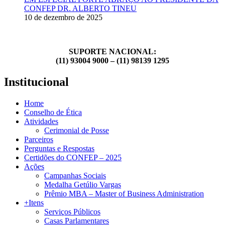
CONFEP DR. ALBERTO TINEU
10 de dezembro de 2025
SUPORTE NACIONAL:
(11) 93004 9000 – (11) 98139 1295
Institucional
Home
Conselho de Ética
Atividades
Cerimonial de Posse
Parceiros
Perguntas e Respostas
Certidões do CONFEP – 2025
Ações
Campanhas Sociais
Medalha Getúlio Vargas
Prêmio MBA – Master of Business Administration
+Itens
Serviços Públicos
Casas Parlamentares