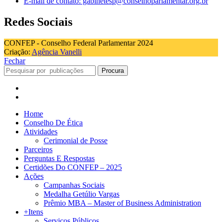
E-mail de contato: gabinetesp@conselhoparlamentar.org.br
Redes Sociais
CONFEP - Conselho Federal Parlamentar 2024
Criação:
Agência Vanelli
Fechar
Procura
Home
Conselho De Ética
Atividades
Cerimonial de Posse
Parceiros
Perguntas E Respostas
Certidões Do CONFEP – 2025
Ações
Campanhas Sociais
Medalha Getúlio Vargas
Prêmio MBA – Master of Business Administration
+Itens
Serviços Públicos