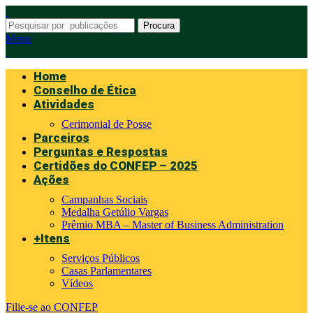
Procura
Menu
Home
Conselho de Ética
Atividades
Cerimonial de Posse
Parceiros
Perguntas e Respostas
Certidões do CONFEP – 2025
Ações
Campanhas Sociais
Medalha Getúlio Vargas
Prêmio MBA – Master of Business Administration
+Itens
Serviços Públicos
Casas Parlamentares
Vídeos
Filie-se ao CONFEP