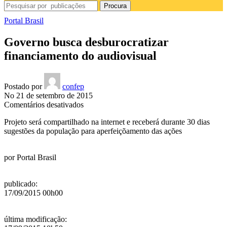
Procura
Portal Brasil
Governo busca desburocratizar
financiamento do audiovisual
Postado por
confep
No 21 de setembro de 2015
em
Comentários desativados
Governo
Projeto será compartilhado na internet e receberá durante 30 dias
busca
sugestões da população para aperfeiçõamento das ações
desburocratizar
financiamento
do
por
Portal Brasil
audiovisual
publicado
:
17/09/2015 00h00
última modificação
: