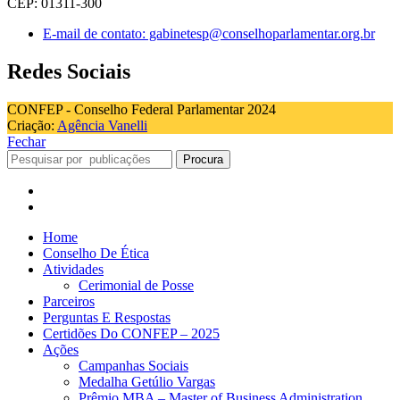
CEP: 01311-300
E-mail de contato: gabinetesp@conselhoparlamentar.org.br
Redes Sociais
CONFEP - Conselho Federal Parlamentar 2024
Criação:
Agência Vanelli
Fechar
Procura
Home
Conselho De Ética
Atividades
Cerimonial de Posse
Parceiros
Perguntas E Respostas
Certidões Do CONFEP – 2025
Ações
Campanhas Sociais
Medalha Getúlio Vargas
Prêmio MBA – Master of Business Administration