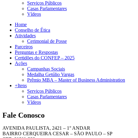
Serviços Públicos
Casas Parlamentares
Vídeos
Home
Conselho de Ética
Atividades
Cerimonial de Posse
Parceiros
Perguntas e Respostas
Certidões do CONFEP – 2025
Ações
Campanhas Sociais
Medalha Getúlio Vargas
Prêmio MBA – Master of Business Administration
+Itens
Serviços Públicos
Casas Parlamentares
Vídeos
Fale Conosco
AVENIDA PAULISTA, 2421 – 1° ANDAR
BAIRRO CERQUEIRA CESAR – SÃO PAULO – SP