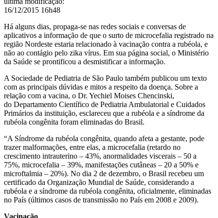
última modificação
:
16/12/2015 16h48
Há alguns dias, propaga-se nas redes sociais e conversas de
aplicativos a informação de que o surto de microcefalia registrado na
região Nordeste estaria relacionado à vacinação contra a rubéola, e
não ao contágio pelo zika vírus. Em sua página social, o Ministério
da Saúde se prontificou a desmistificar a informação.
A Sociedade de Pediatria de São Paulo também publicou um texto
com as principais dúvidas e mitos a respeito da doença. Sobre a
relação com a vacina, o Dr. Yechiel Moises Chencinski,
do Departamento Científico de Pediatria Ambulatorial e Cuidados
Primários da instituição, esclareceu que a
rubéola e a síndrome da
rubéola congênita foram eliminadas do Brasil.
“A Síndrome da rubéola congênita, quando afeta a gestante, pode
trazer malformações, entre elas, a microcefalia (retardo no
crescimento intrauterino – 43%, anormalidades viscerais – 50 a
75%, microcefalia – 39%, manifestações cutâneas – 20 a 50% e
microftalmia – 20%). No dia 2 de dezembro, o Brasil recebeu um
certificado da Organização Mundial de Saúde, considerando a
rubéola e a síndrome da rubéola congênita, oficialmente, eliminadas
no País (últimos casos de transmissão no País em 2008 e 2009).
Vacinação