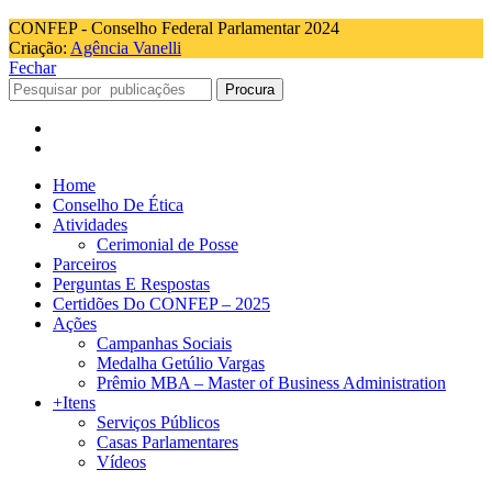
CONFEP - Conselho Federal Parlamentar 2024
Criação:
Agência Vanelli
Fechar
Procura
Home
Conselho De Ética
Atividades
Cerimonial de Posse
Parceiros
Perguntas E Respostas
Certidões Do CONFEP – 2025
Ações
Campanhas Sociais
Medalha Getúlio Vargas
Prêmio MBA – Master of Business Administration
+Itens
Serviços Públicos
Casas Parlamentares
Vídeos