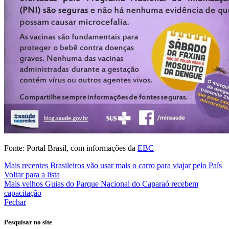
Fonte: Portal Brasil, com informações da
EBC
Mais recentes
Brasileiros vão usar mais o carro para viajar pelo País
Voltar para a lista
Mais velhos
Guias do Parque Nacional do Caparaó recebem
capacitação
Fechar
Pesquisar no site