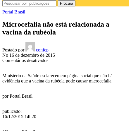
Procura
Portal Brasil
Microcefalia não está relacionada a
vacina da rubéola
Postado por
confep
No 16 de dezembro de 2015
em
Comentários desativados
Microcefalia
não
Ministério da Saúde esclareceu em página social que não há
está
evidência que a vacina da rubéola pode causar microcefalia
relacionada
a
vacina
por
Portal Brasil
da
rubéola
publicado
:
16/12/2015 14h20