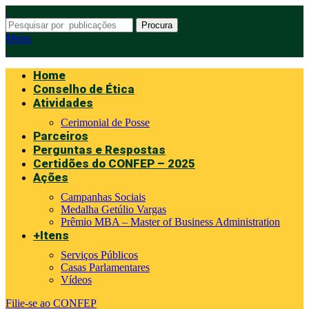
Procura
Menu
Home
Conselho de Ética
Atividades
Cerimonial de Posse
Parceiros
Perguntas e Respostas
Certidões do CONFEP – 2025
Ações
Campanhas Sociais
Medalha Getúlio Vargas
Prêmio MBA – Master of Business Administration
+Itens
Serviços Públicos
Casas Parlamentares
Vídeos
Filie-se ao CONFEP