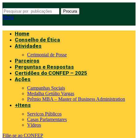
Procura
Menu
Home
Conselho de Ética
Atividades
Cerimonial de Posse
Parceiros
Perguntas e Respostas
Certidões do CONFEP – 2025
Ações
Campanhas Sociais
Medalha Getúlio Vargas
Prêmio MBA – Master of Business Administration
+Itens
Serviços Públicos
Casas Parlamentares
Vídeos
Filie-se ao CONFEP