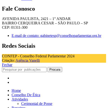
Fale Conosco
AVENIDA PAULISTA, 2421 – 1° ANDAR
BAIRRO CERQUEIRA CESAR – SÃO PAULO – SP
CEP: 01311-300
E-mail de contato: gabinetesp@conselhoparlamentar.org.br
Redes Sociais
CONFEP - Conselho Federal Parlamentar 2024
Criação:
Agência Vanelli
Fechar
Procura
Home
Conselho De Ética
Atividades
Cerimonial de Posse
Parceiros