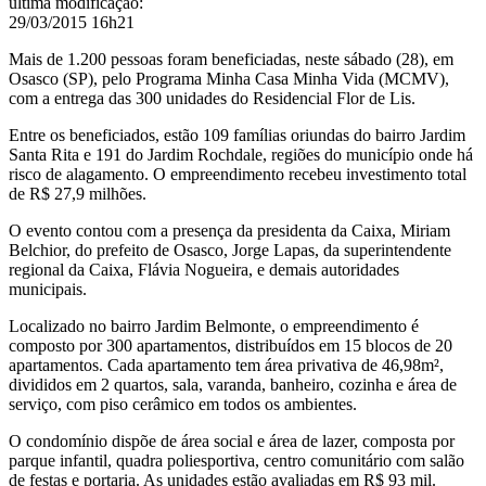
última modificação
:
29/03/2015 16h21
Mais de 1.200 pessoas foram beneficiadas, neste sábado (28), em
Osasco (SP), pelo Programa Minha Casa Minha Vida (MCMV),
com a entrega das 300 unidades do Residencial Flor de Lis.
Entre os beneficiados, estão 109 famílias oriundas do bairro Jardim
Santa Rita e 191 do Jardim Rochdale, regiões do município onde há
risco de alagamento. O empreendimento recebeu investimento total
de R$ 27,9 milhões.
O evento contou com a presença da presidenta da Caixa, Miriam
Belchior, do prefeito de Osasco, Jorge Lapas, da superintendente
regional da Caixa, Flávia Nogueira, e demais autoridades
municipais.
Localizado no bairro Jardim Belmonte, o empreendimento é
composto por 300 apartamentos, distribuídos em 15 blocos de 20
apartamentos. Cada apartamento tem área privativa de 46,98m²,
divididos em 2 quartos, sala, varanda, banheiro, cozinha e área de
serviço, com piso cerâmico em todos os ambientes.
O condomínio dispõe de área social e área de lazer, composta por
parque infantil, quadra poliesportiva, centro comunitário com salão
de festas e portaria. As unidades estão avaliadas em R$ 93 mil.