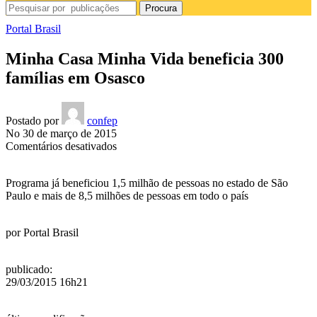
Procura
Portal Brasil
Minha Casa Minha Vida beneficia 300
famílias em Osasco
Postado por
confep
No 30 de março de 2015
em
Comentários desativados
Minha
Casa
Programa já beneficiou 1,5 milhão de pessoas no estado de São
Minha
Paulo e mais de 8,5 milhões de pessoas em todo o país
Vida
beneficia
300
por
Portal Brasil
famílias
em
Osasco
publicado
:
29/03/2015 16h21