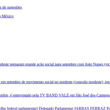
s de sugestões
no México
deste preparam grande ação social para setembro com João Nunes (vic
 em setembro de movimento social no nordeste (conexão nordeste), em 
nfep, é entrevistado pela TV BAND VALE em São José dos Campos/SP
selho federal parlamentar) Delegado Parlamentar JARBAS FERRAZ Par