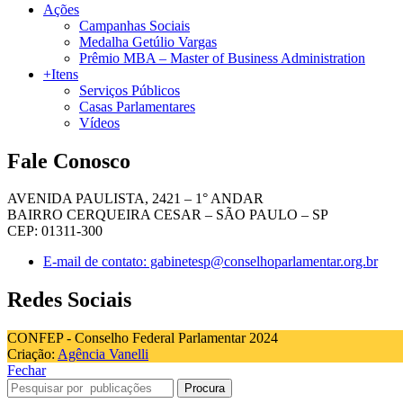
Ações
Campanhas Sociais
Medalha Getúlio Vargas
Prêmio MBA – Master of Business Administration
+Itens
Serviços Públicos
Casas Parlamentares
Vídeos
Fale Conosco
AVENIDA PAULISTA, 2421 – 1° ANDAR
BAIRRO CERQUEIRA CESAR – SÃO PAULO – SP
CEP: 01311-300
E-mail de contato: gabinetesp@conselhoparlamentar.org.br
Redes Sociais
CONFEP - Conselho Federal Parlamentar 2024
Criação:
Agência Vanelli
Fechar
Procura