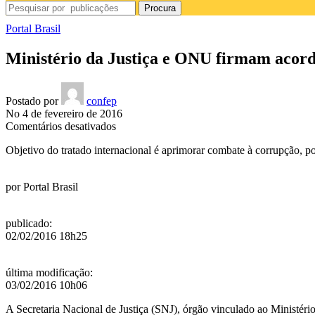
Procura
Portal Brasil
Ministério da Justiça e ONU firmam acor
Postado por
confep
No 4 de fevereiro de 2016
em
Comentários desativados
Ministério
Objetivo do tratado internacional é aprimorar combate à corrupção, po
da
Justiça
e
por
Portal Brasil
ONU
firmam
acordo
publicado
:
de
02/02/2016 18h25
cooperação
última modificação
:
03/02/2016 10h06
A Secretaria Nacional de Justiça (SNJ), órgão vinculado ao Ministéri