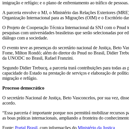
imigração e refúgio; e o plano de enfrentamento ao tráfico de pessoas.
A parceria envolve o MJ, o Ministério das Relações Exteriores (MR
Organização Internacional para as Migrações (OIM) e o Escritório
O Projeto de Cooperação Técnica Internacional da SNJ com o Pnud tem
pesquisas com universidades brasileiras que serão selecionadas por ed
diálogo com a sociedade.
O evento teve as presenças do secretário nacional de Justiça, Beto 
Fome, Milton Rondó; além do diretor do Pnud no Brasil, Didier Trebuc
da UNODC no Brasil, Rafael Franzini.
Segundo Didier Trebucq, a parceria trará contribuições para todas as p
capacidade do Estado na prestação de serviços e elaboração de polít
migração e refúgio.
Processo democrático
O secretário Nacional de Justiça, Beto Vasconcelos, por sua vez, disse
acordo.
“Essa parceria é importante porque nos permitirá mobilizar recursos p
as boas práticas internacionais, ampliando a fronteira do conhecimen
Fonte:
Portal Brasil
, com informações do
Ministério da Justiça