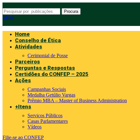
Procura
Menu
Home
Conselho de Ética
Atividades
Cerimonial de Posse
Parceiros
Perguntas e Respostas
Certidões do CONFEP – 2025
Ações
Campanhas Sociais
Medalha Getúlio Vargas
Prêmio MBA – Master of Business Administration
+Itens
Serviços Públicos
Casas Parlamentares
Vídeos
Filie-se ao CONFEP