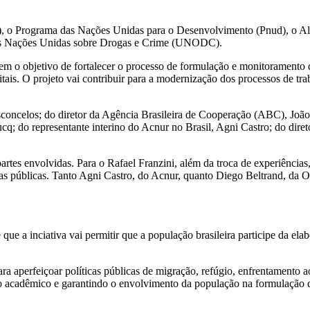
E), o Programa das Nações Unidas para o Desenvolvimento (Pnud), o A
 das Nações Unidas sobre Drogas e Crime (UNODC).
 o objetivo de fortalecer o processo de formulação e monitoramento de
itais. O projeto vai contribuir para a modernização dos processos de tr
Vasconcelos; do diretor da Agência Brasileira de Cooperação (ABC), Jo
q; do representante interino do Acnur no Brasil, Agni Castro; do direto
artes envolvidas. Para o Rafael Franzini, além da troca de experiências,
icas públicas. Tanto Agni Castro, do Acnur, quanto Diego Beltrand, da 
 que a inciativa vai permitir que a população brasileira participe da el
ara aperfeiçoar políticas públicas de migração, refúgio, enfrentamento 
to acadêmico e garantindo o envolvimento da população na formulação d