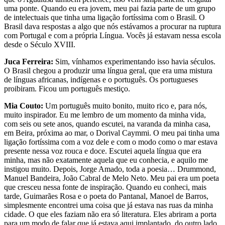
uma ponte. Quando eu era jovem, meu pai fazia parte de um grupo
de intelectuais que tinha uma ligação fortíssima com o Brasil. O
Brasil dava respostas a algo que nós estávamos a procurar na ruptura
com Portugal e com a própria Língua. Vocês já estavam nessa escola
desde o Século XVIII.
Juca Ferreira:
Sim, vínhamos experimentando isso havia séculos.
O Brasil chegou a produzir uma língua geral, que era uma mistura
de línguas africanas, indígenas e o português. Os portugueses
proibiram. Ficou um português mestiço.
Mia Couto:
Um português muito bonito, muito rico e, para nós,
muito inspirador. Eu me lembro de um momento da minha vida,
com seis ou sete anos, quando escutei, na varanda da minha casa,
em Beira, próxima ao mar, o Dorival Caymmi. O meu pai tinha uma
ligação fortíssima com a voz dele e com o modo como o mar estava
presente nessa voz rouca e doce. Escutei aquela língua que era
minha, mas não exatamente aquela que eu conhecia, e aquilo me
instigou muito. Depois, Jorge Amado, toda a poesia… Drummond,
Manuel Bandeira, João Cabral de Melo Neto. Meu pai era um poeta
que cresceu nessa fonte de inspiração. Quando eu conheci, mais
tarde, Guimarães Rosa e o poeta do Pantanal, Manoel de Barros,
simplesmente encontrei uma coisa que já estava nas ruas da minha
cidade. O que eles faziam não era só literatura. Eles abriram a porta
para um modo de falar que já estava aqui implantado, do outro lado