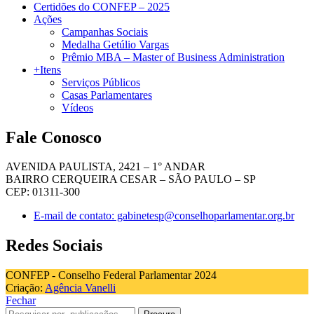
Certidões do CONFEP – 2025
Ações
Campanhas Sociais
Medalha Getúlio Vargas
Prêmio MBA – Master of Business Administration
+Itens
Serviços Públicos
Casas Parlamentares
Vídeos
Fale Conosco
AVENIDA PAULISTA, 2421 – 1° ANDAR
BAIRRO CERQUEIRA CESAR – SÃO PAULO – SP
CEP: 01311-300
E-mail de contato: gabinetesp@conselhoparlamentar.org.br
Redes Sociais
CONFEP - Conselho Federal Parlamentar 2024
Criação:
Agência Vanelli
Fechar