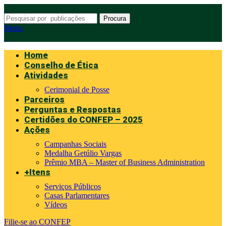
Procura
Menu
Home
Conselho de Ética
Atividades
Cerimonial de Posse
Parceiros
Perguntas e Respostas
Certidões do CONFEP – 2025
Ações
Campanhas Sociais
Medalha Getúlio Vargas
Prêmio MBA – Master of Business Administration
+Itens
Serviços Públicos
Casas Parlamentares
Vídeos
Filie-se ao CONFEP