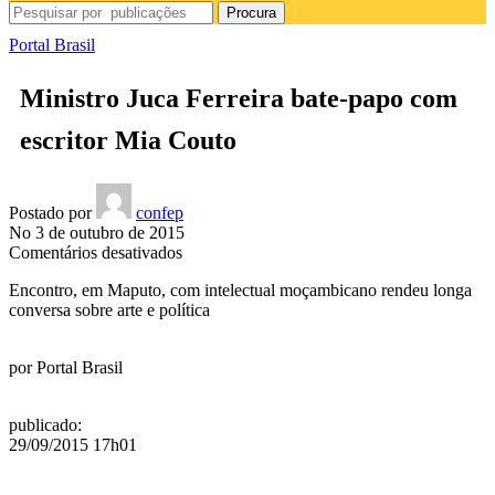
Procura
Portal Brasil
Ministro Juca Ferreira bate-papo com
escritor Mia Couto
Postado por
confep
No 3 de outubro de 2015
em
Comentários desativados
Ministro
Encontro, em Maputo, com intelectual moçambicano rendeu longa
Juca
conversa sobre arte e política
Ferreira
bate-
papo
por
Portal Brasil
com
escritor
Mia
publicado
:
Couto
29/09/2015 17h01