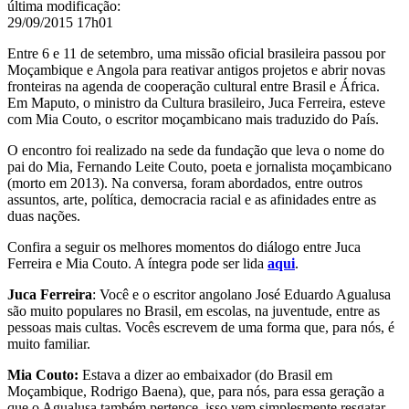
última modificação
:
29/09/2015 17h01
Entre 6 e 11 de setembro, uma missão oficial brasileira passou por
Moçambique e Angola para reativar antigos projetos e abrir novas
fronteiras na agenda de cooperação cultural entre Brasil e África.
Em Maputo, o ministro da Cultura brasileiro, Juca Ferreira, esteve
com Mia Couto, o escritor moçambicano mais traduzido do País.
O encontro foi realizado na sede da fundação que leva o nome do
pai do Mia, Fernando Leite Couto, poeta e jornalista moçambicano
(morto em 2013). Na conversa, foram abordados,
entre outros
assuntos,
arte, política, democracia racial e as afinidades entre as
duas nações.
Confira a seguir os melhores momentos do diálogo entre Juca
Ferreira e Mia Couto. A íntegra pode ser lida
aqui
.
Juca Ferreira
: Você e o escritor angolano José Eduardo Agualusa
são muito populares no Brasil, em escolas, na juventude, entre as
pessoas mais cultas. Vocês escrevem de uma forma que, para nós, é
muito familiar.
Mia Couto:
Estava a dizer ao embaixador (do Brasil em
Moçambique, Rodrigo Baena), que, para nós, para essa geração a
que o Agualusa também pertence, isso vem simplesmente resgatar