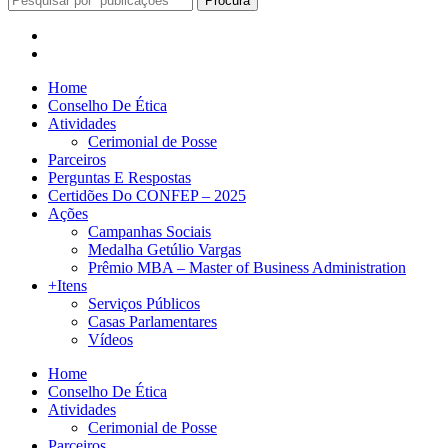
Procura
Home
Conselho De Ética
Atividades
Cerimonial de Posse
Parceiros
Perguntas E Respostas
Certidões Do CONFEP – 2025
Ações
Campanhas Sociais
Medalha Getúlio Vargas
Prêmio MBA – Master of Business Administration
+Itens
Serviços Públicos
Casas Parlamentares
Vídeos
Home
Conselho De Ética
Atividades
Cerimonial de Posse
Parceiros