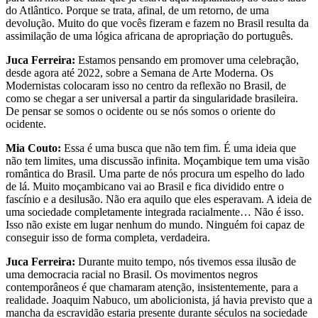
do Atlântico. Porque se trata, afinal, de um retorno, de uma
devolução. Muito do que vocês fizeram e fazem no Brasil resulta da
assimilação de uma lógica africana de apropriação do português.
Juca Ferreira:
Estamos pensando em promover uma celebração,
desde agora até 2022, sobre a Semana de Arte Moderna. Os
Modernistas colocaram isso no centro da reflexão no Brasil, de
como se chegar a ser universal a partir da singularidade brasileira.
De pensar se somos o ocidente ou se nós somos o oriente do
ocidente.
Mia Couto:
Essa é uma busca que não tem fim. É uma ideia que
não tem limites, uma discussão infinita. Moçambique tem uma visão
romântica do Brasil. Uma parte de nós procura um espelho do lado
de lá. Muito moçambicano vai ao Brasil e fica dividido entre o
fascínio e a desilusão. Não era aquilo que eles esperavam. A ideia de
uma sociedade completamente integrada racialmente… Não é isso.
Isso não existe em lugar nenhum do mundo. Ninguém foi capaz de
conseguir isso de forma completa, verdadeira.
Juca Ferreira:
Durante muito tempo, nós tivemos essa ilusão de
uma democracia racial no Brasil. Os movimentos negros
contemporâneos é que chamaram atenção, insistentemente, para a
realidade. Joaquim Nabuco, um abolicionista, já havia previsto que a
mancha da escravidão estaria presente durante séculos na sociedade