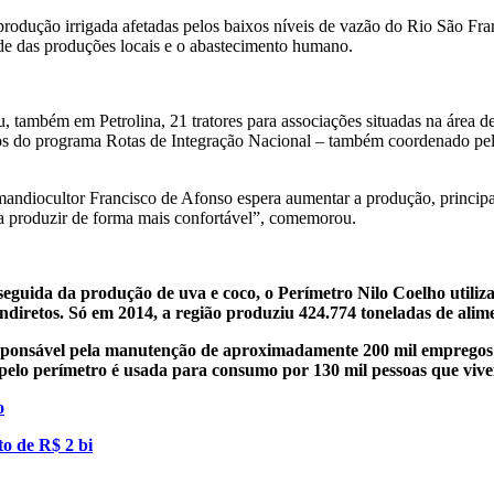
 produção irrigada afetadas pelos baixos níveis de vazão do Rio São Fr
dade das produções locais e o abastecimento humano.
ou, também em Petrolina, 21 tratores para associações situadas na áre
do programa Rotas de Integração Nacional – também coordenado pelo M
r e mandiocultor Francisco de Afonso espera aumentar a produção, prin
para produzir de forma mais confortável”, comemorou.
guida da produção de uva e coco, o Perímetro Nilo Coelho utiliza
indiretos. Só em 2014, a região produziu 424.774 toneladas de alim
responsável pela manutenção de aproximadamente 200 mil empregos d
 pelo perímetro é usada para consumo por 130 mil pessoas que vive
o
to de R$ 2 bi