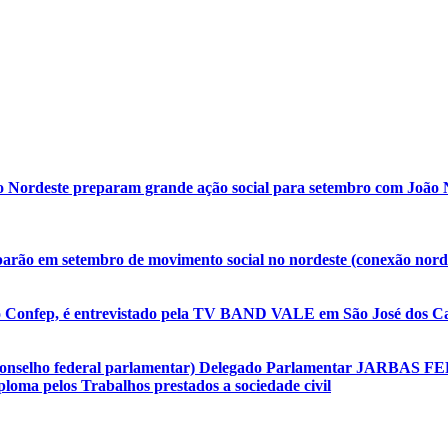
o Nordeste preparam grande ação social para setembro com João N
arão em setembro de movimento social no nordeste (conexão nordes
o Confep, é entrevistado pela TV BAND VALE em São José dos Ca
(conselho federal parlamentar) Delegado Parlamentar JARBAS F
oma pelos Trabalhos prestados a sociedade civil