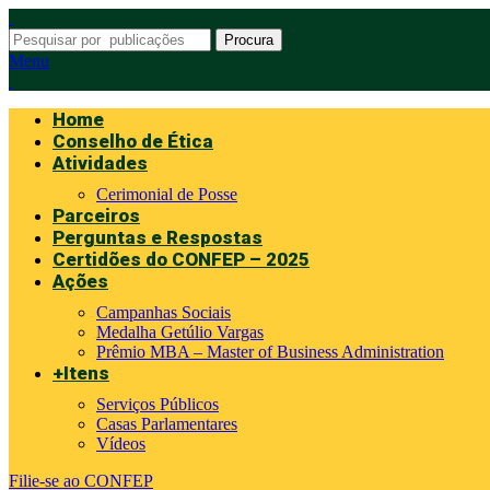
Procura
Menu
Home
Conselho de Ética
Atividades
Cerimonial de Posse
Parceiros
Perguntas e Respostas
Certidões do CONFEP – 2025
Ações
Campanhas Sociais
Medalha Getúlio Vargas
Prêmio MBA – Master of Business Administration
+Itens
Serviços Públicos
Casas Parlamentares
Vídeos
Filie-se ao CONFEP