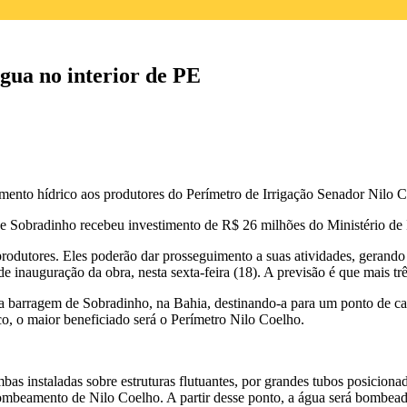
ua no interior de PE
cimento hídrico aos produtores do Perímetro de Irrigação Senador Nil
 de Sobradinho recebeu
investimento de
R$ 26 milhões do Ministério de 
odutores. Eles poderão dar prosseguimento a suas atividades, gerand
e inauguração da obra, nesta sexta-feira (18)
. A previsão é que mais t
a barragem de Sobradinho, na Bahia, destinando-a para um ponto de cap
co, o maior beneficiado será o Perímetro Nilo Coelho.
s instaladas sobre estruturas flutuantes, por grandes tubos posiciona
 bombeamento de Nilo Coelho. A partir desse ponto, a água será bombead