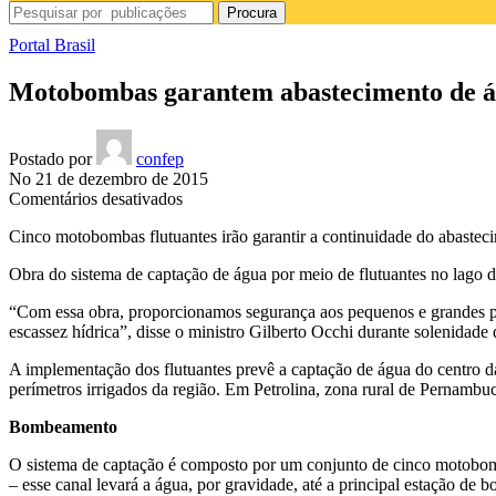
Procura
Portal Brasil
Motobombas garantem abastecimento de ág
Postado por
confep
No 21 de dezembro de 2015
em
Comentários desativados
Motobombas
Cinco motobombas flutuantes irão garantir a continuidade do abaste
garantem
abastecimento
Obra do sistema de captação de água por meio de flutuantes no lago
de
água
“Com essa obra, proporcionamos segurança aos pequenos e grandes pr
no
escassez hídrica”, disse o ministro
Gilberto Occhi durante solenidade d
interior
de
A implementação dos flutuantes prevê a captação de água do centro d
PE
perímetros irrigados da região. Em Petrolina, zona rural de Pernambu
Bombeamento
O sistema de captação é composto por um conjunto de cinco motobomba
– esse canal levará a água, por gravidade, até a principal estação de