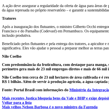
A ação deve assegurar a regularidade da oferta de água para áreas de
da água represada no próprio reservatório – e garantir a sustentabili
Tratores
Após a inauguração dos flutuantes, o ministro Gilberto Occhi entreg
Francisco e do Parnaíba (Codevasf) em Pernambuco. Os equipamentos 
inclusão produtiva.
Beneficiado pelos flutuantes e pela entrega dos tratores, a apiculto
significativa. Eles vão ajudar o pessoal a preparar melhor as terras 
Nilo Coelho
Com predominância da fruticultura, com destaque para manga, se
perímetro gera mais de 23 mil empregos diretos e mais de 66 mil 
Nilo Coelho tem cerca de 23 mil hectares de área cultivada e é 
R$ 1 bilhão. Além de servir à produção agrícola, a água captada
Fonte: Portal Brasil com informações do
Ministério da Integraçã
Mais recentes
Justiça bloqueia bens da Vale e BHP e exige depósi
Voltar para a lista
Mais velhos
Nelson Barbosa é o novo ministro da Fazenda