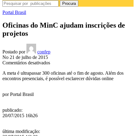
Procura
Portal Brasil
Oficinas do MinC ajudam inscrições de
projetos
Postado por
confep
No 21 de julho de 2015
em
Comentários desativados
Oficinas
A meta é ultrapassar 300 oficinas até o fim de agosto. Além dos
do
encontros presenciais, é possível esclarecer dúvidas online
MinC
ajudam
inscrições
por
Portal Brasil
de
projetos
publicado
:
20/07/2015 16h26
última modificação
: