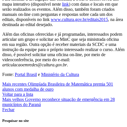
mapa interativo (disponível neste
link
) com datas e locais em que
serão realizados os eventos. Além disso, também foram criados
manuais on-line com perguntas e respostas sobre cada um dos
editais, disponíveis no link
www.cultura.gov.br/editais2015
, na área
destinada ao edital desejado.
Além das oficinas oferecidas e já programadas, interessados podem
articular um grupo e solicitar ao MinC que seja ministrada oficina
em sua região. Outra opção é receber materiais da SCDC e uma
instrução da equipe para o próprio interessado realizar o curso. Além
disso, é possível solicitar uma oficina on-line, por meio de
videoconferência, por meio do e-mail:
articulacaoemredes@cultura.gov.br
.
Fonte:
Portal Brasil
e
Ministério da Cultura
Mais recentes
Olimpíada Brasileira de Matemática premia 501
alunos com medalha de ouro
Voltar para a lista
Mais velhos
Governo reconhece situação de emergência em 28
municípios do Paraná
Fechar
Pesquisar no site