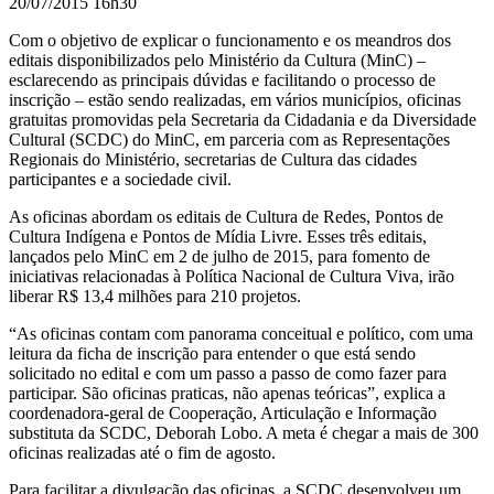
20/07/2015 16h30
Com o objetivo de explicar o funcionamento e os meandros dos
editais disponibilizados pelo Ministério da Cultura (MinC) –
esclarecendo as principais dúvidas e facilitando o processo de
inscrição – estão sendo realizadas, em vários municípios, oficinas
gratuitas promovidas pela Secretaria da Cidadania e da Diversidade
Cultural (SCDC) do MinC, em parceria com as Representações
Regionais do Ministério, secretarias de Cultura das cidades
participantes e a sociedade civil.
As oficinas abordam os editais de Cultura de Redes, Pontos de
Cultura Indígena e Pontos de Mídia Livre. Esses três editais,
lançados pelo MinC em 2 de julho de 2015, para fomento de
iniciativas relacionadas à Política Nacional de Cultura Viva, irão
liberar R$ 13,4 milhões para 210 projetos.
“As oficinas contam com panorama conceitual e político, com uma
leitura da ficha de inscrição para entender o que está sendo
solicitado no edital e com um passo a passo de como fazer para
participar. São oficinas praticas, não apenas teóricas”, explica a
coordenadora-geral de Cooperação, Articulação e Informação
substituta da SCDC, Deborah Lobo. A meta é chegar a mais de 300
oficinas realizadas até o fim de agosto.
Para facilitar a divulgação das oficinas, a SCDC desenvolveu um