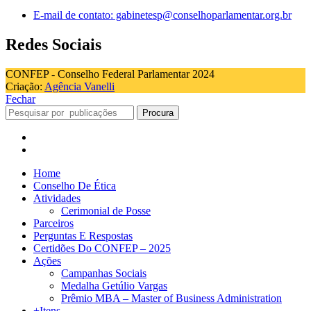
E-mail de contato: gabinetesp@conselhoparlamentar.org.br
Redes Sociais
CONFEP - Conselho Federal Parlamentar 2024
Criação:
Agência Vanelli
Fechar
Procura
Home
Conselho De Ética
Atividades
Cerimonial de Posse
Parceiros
Perguntas E Respostas
Certidões Do CONFEP – 2025
Ações
Campanhas Sociais
Medalha Getúlio Vargas
Prêmio MBA – Master of Business Administration
+Itens