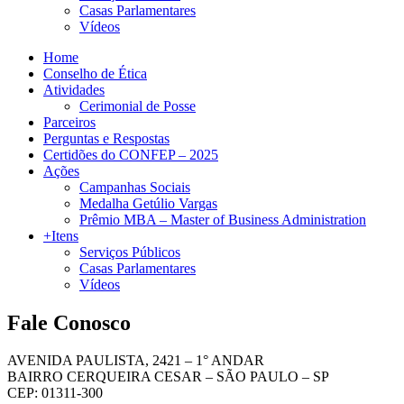
Casas Parlamentares
Vídeos
Home
Conselho de Ética
Atividades
Cerimonial de Posse
Parceiros
Perguntas e Respostas
Certidões do CONFEP – 2025
Ações
Campanhas Sociais
Medalha Getúlio Vargas
Prêmio MBA – Master of Business Administration
+Itens
Serviços Públicos
Casas Parlamentares
Vídeos
Fale Conosco
AVENIDA PAULISTA, 2421 – 1° ANDAR
BAIRRO CERQUEIRA CESAR – SÃO PAULO – SP
CEP: 01311-300