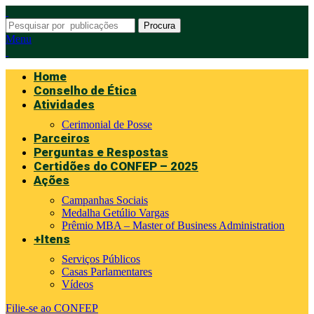
Procura
Menu
Home
Conselho de Ética
Atividades
Cerimonial de Posse
Parceiros
Perguntas e Respostas
Certidões do CONFEP – 2025
Ações
Campanhas Sociais
Medalha Getúlio Vargas
Prêmio MBA – Master of Business Administration
+Itens
Serviços Públicos
Casas Parlamentares
Vídeos
Filie-se ao CONFEP