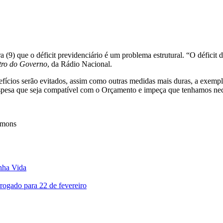
a (9) que o déficit previdenciário é um problema estrutural. “O déficit
tro do Governo
, da Rádio Nacional.
efícios serão evitados, assim como outras medidas mais duras, a exemp
espesa que seja compatível com o Orçamento e impeça que tenhamos nece
ommons
nha Vida
rrogado para 22 de fevereiro