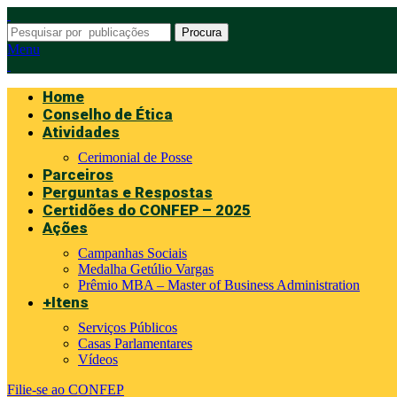
Procura
Menu
Home
Conselho de Ética
Atividades
Cerimonial de Posse
Parceiros
Perguntas e Respostas
Certidões do CONFEP – 2025
Ações
Campanhas Sociais
Medalha Getúlio Vargas
Prêmio MBA – Master of Business Administration
+Itens
Serviços Públicos
Casas Parlamentares
Vídeos
Filie-se ao CONFEP