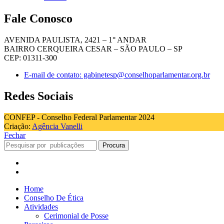
Fale Conosco
AVENIDA PAULISTA, 2421 – 1° ANDAR
BAIRRO CERQUEIRA CESAR – SÃO PAULO – SP
CEP: 01311-300
E-mail de contato: gabinetesp@conselhoparlamentar.org.br
Redes Sociais
CONFEP - Conselho Federal Parlamentar 2024
Criação:
Agência Vanelli
Fechar
Procura
Home
Conselho De Ética
Atividades
Cerimonial de Posse