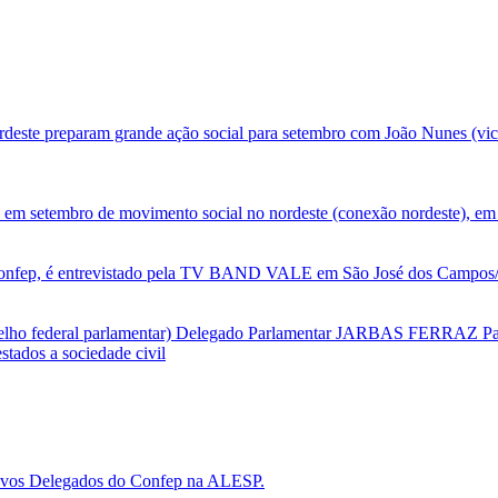
deste preparam grande ação social para setembro com João Nunes (vic
 em setembro de movimento social no nordeste (conexão nordeste), em 
nfep, é entrevistado pela TV BAND VALE em São José dos Campos/SP
selho federal parlamentar) Delegado Parlamentar JARBAS FERRAZ Par
tados a sociedade civil
 novos Delegados do Confep na ALESP.