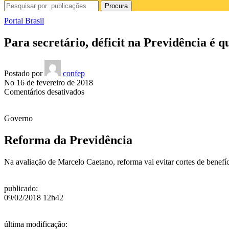
Procura
Portal Brasil
Para secretário, déficit na Previdência é q
Postado por
confep
No 16 de fevereiro de 2018
em
Comentários desativados
Para
secretário,
Governo
déficit
na
Previdência
Reforma da Previdência
é
questão
Na avaliação de Marcelo Caetano, reforma vai evitar cortes de benefí
estrutural
publicado
:
09/02/2018 12h42
última modificação
: