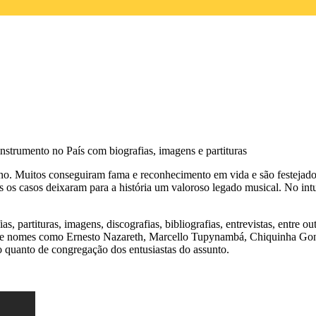
 instrumento no País com biografias, imagens e partituras
iano. Muitos conseguiram fama e reconhecimento em vida e são festejado
s casos deixaram para a história um valoroso legado musical. No intu
s, partituras, imagens, discografias, bibliografias, entrevistas, entre o
obre nomes como Ernesto Nazareth, Marcello Tupynambá, Chiquinha Go
são quanto de congregação dos entusiastas do assunto.