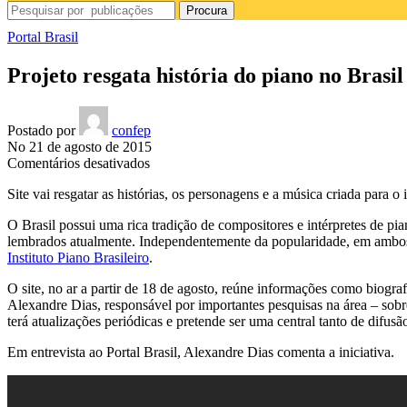
Procura
Portal Brasil
Projeto resgata história do piano no Brasil
Postado por
confep
No 21 de agosto de 2015
em
Comentários desativados
Projeto
Site vai resgatar as histórias, os personagens e a música criada para o
resgata
história
O Brasil possui uma rica tradição de compositores e intérpretes de p
do
lembrados atualmente. Independentemente da popularidade, em ambos o
piano
Instituto Piano Brasileiro
.
no
Brasil
O site, no ar a partir de 18 de agosto, reúne informações como biografia
Alexandre Dias, responsável por importantes pesquisas na área – s
terá atualizações periódicas e pretende ser uma central tanto de difu
Em entrevista ao Portal Brasil, Alexandre Dias comenta a iniciativa.