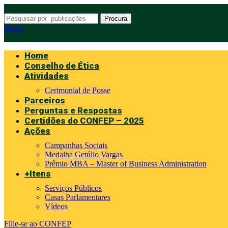
Procura
Menu
Home
Conselho de Ética
Atividades
Cerimonial de Posse
Parceiros
Perguntas e Respostas
Certidões do CONFEP – 2025
Ações
Campanhas Sociais
Medalha Getúlio Vargas
Prêmio MBA – Master of Business Administration
+Itens
Serviços Públicos
Casas Parlamentares
Vídeos
Filie-se ao CONFEP