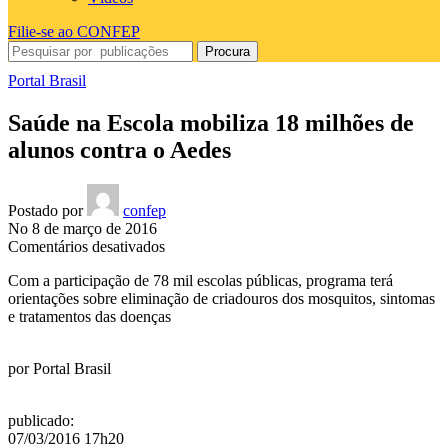
Filie-se ao CONFEP
Procura
Portal Brasil
Saúde na Escola mobiliza 18 milhões de
alunos contra o Aedes
Postado por
confep
No 8 de março de 2016
em
Comentários desativados
Saúde
Com a participação de 78 mil escolas públicas, programa terá
na
orientações sobre eliminação de criadouros dos mosquitos, sintomas
Escola
e tratamentos das doenças
mobiliza
18
milhões
por
Portal Brasil
de
alunos
contra
publicado
:
o
07/03/2016 17h20
Aedes