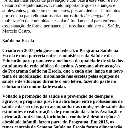
“A forma mais eficaz de prevenção e combate a esse vetor é não
deixar o mosquito nascer. É muito importante que as crianças e
adolescentes, junto com os familiares, possam dedicar 15 minutos
por semana para eliminar os criadouros do
Aedes aegypti
. A
mobilização da comunidade escolar é fundamental para enfrentar
essa situação de forma permanente”, ressalta o ministro da Saúde,
Marcelo Castro.
Saúde na Escola
Criado em 2007 pelo governo federal, o Programa Saúde na
Escola é uma parceria entre os ministérios da Saúde e da
Educação para promover a melhoria da qualidade de vida dos
estudantes da rede pública de ensino. A semana abre as ações
do Programa Saúde na Escola, que a cada ano, lança um novo
tema de mobilização, trabalhado nas escolas pelas equipes de
saúde e de educação durante o ano letivo, fazendo parte no
cotidiano da comunidade escolar.
Voltado à promoção da saúde e a prevenção de doenças e
agravos, o programa prevê a articulação entre profissionais de
saúde e das escolas para acompanhar as condições de saúde dos
estudantes e realizar ações de promoção da saúde. Avaliação e
orientação nutricional, incluindo o combate à desnutrição e à
obesidade infantil, fazem parte do Programa. Em 2015, os
temas centrais da Semana Saúde na Escola foram alimentação