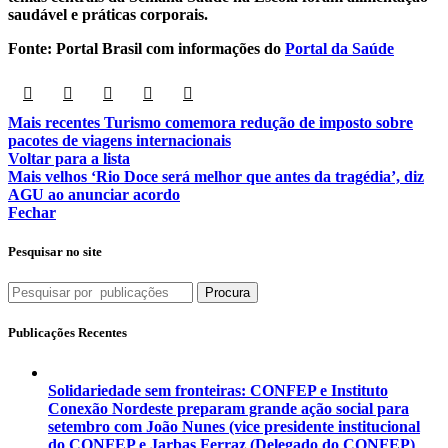
saudável e práticas corporais.
Fonte: Portal Brasil com informações do
Portal da Saúde
Mais recentes
Turismo comemora redução de imposto sobre
pacotes de viagens internacionais
Voltar para a lista
Mais velhos
‘Rio Doce será melhor que antes da tragédia’, diz
AGU ao anunciar acordo
Fechar
Pesquisar no site
Procura
Publicações Recentes
Solidariedade sem fronteiras: CONFEP e Instituto
Conexão Nordeste preparam grande ação social para
setembro com João Nunes (vice presidente institucional
do CONFEP e Jarbas Ferraz (Delegado do CONFEP)