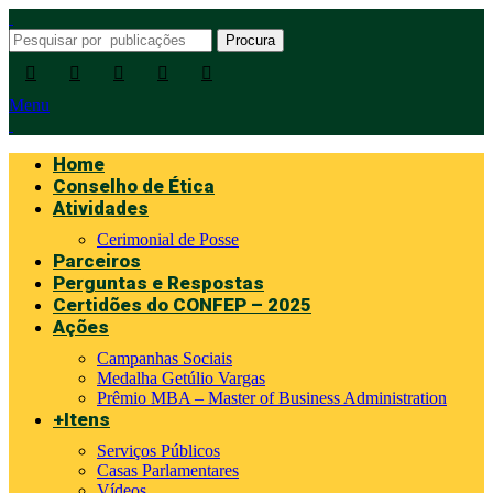
Procura
Menu
Home
Conselho de Ética
Atividades
Cerimonial de Posse
Parceiros
Perguntas e Respostas
Certidões do CONFEP – 2025
Ações
Campanhas Sociais
Medalha Getúlio Vargas
Prêmio MBA – Master of Business Administration
+Itens
Serviços Públicos
Casas Parlamentares
Vídeos