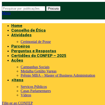
Procura
Menu
Home
Conselho de Ética
Atividades
Cerimonial de Posse
Parceiros
Perguntas e Respostas
Certidões do CONFEP – 2025
Ações
Campanhas Sociais
Medalha Getúlio Vargas
Prêmio MBA – Master of Business Administration
+Itens
Serviços Públicos
Casas Parlamentares
Vídeos
Filie-se ao CONFEP