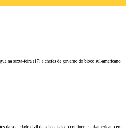
egue na sexta-feira (17) a chefes de governo do bloco sul-americano
es da sociedade civil de seis países do continente sul-americano em