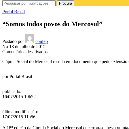
Procura
Portal Brasil
“Somos todos povos do Mercosul”
Postado por
confep
No 18 de julho de 2015
em
Comentários desativados
“Somos
Cúpula Social do Mercosul resulta em documento que pede extensão de p
todos
povos
do
por
Portal Brasil
Mercosul”
publicado
:
16/07/2015 19h52
última modificação
:
17/07/2015 11h56
a
A 18
edição da Cúpula Social do Mercosul encerrou-se, nesta quinta-f