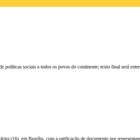
olíticas sociais a todos os povos do continente; texto final será entr
eira (16), em Brasília, com a ratificação de documento por representant