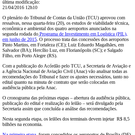
última modificação
:
21/04/2016 12h10
O plenário do Tribunal de Contas da União (TCU) aprovou com
ressalvas, nessa quarta-feira (20), os estudos de viabilidade técnica,
econômica e ambiental dos quatro aeroportos anunciados na
segunda rodada do
Programa de Investimento em Logística (PIL),
em junho de 2015
. O processo trata das concessões dos aeroportos
Pinto Martins, em Fortaleza (CE); Luiz Eduardo Magalhães, em
Salvador (BA); Hercílio Luz, em Florianópolis (SC); e Salgado
Filho, em Porto Alegre (RS).
Com a publicação do Acórdão pelo TCU, a Secretaria de Aviação e
a Agência Nacional de Aviação Civil (Anac) vão analisar todas as
recomendações do Tribunal e fazer os ajustes necessários, tanto no
edital quanto na minuta de contrato que serão colocadas em
audiência pública pela Anac.
O cronograma das próximas etapas – abertura da audiência pública,
publicação do edital e realização do leilão – será divulgado pela
Secretaria assim que concluída a análise das recomendações.
Nesta segunda etapa, os leilões dos terminais devem injetar
R$ 8,5
bilhões
na economia.
Na primeira etapa
, foram concedidos os aeroportos de Brasília (DF),