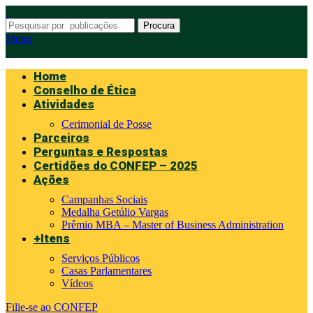
Procura
Menu
Home
Conselho de Ética
Atividades
Cerimonial de Posse
Parceiros
Perguntas e Respostas
Certidões do CONFEP – 2025
Ações
Campanhas Sociais
Medalha Getúlio Vargas
Prêmio MBA – Master of Business Administration
+Itens
Serviços Públicos
Casas Parlamentares
Vídeos
Filie-se ao CONFEP