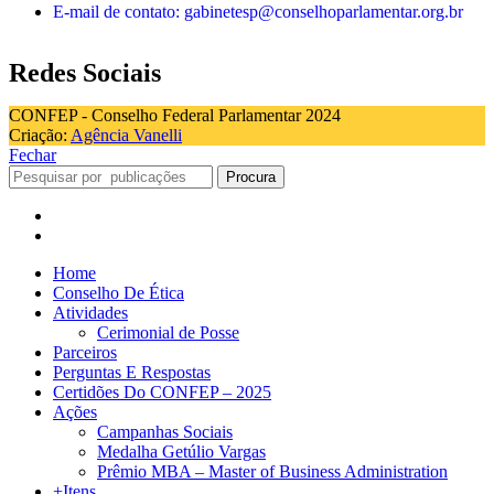
E-mail de contato: gabinetesp@conselhoparlamentar.org.br
Redes Sociais
CONFEP - Conselho Federal Parlamentar 2024
Criação:
Agência Vanelli
Fechar
Procura
Home
Conselho De Ética
Atividades
Cerimonial de Posse
Parceiros
Perguntas E Respostas
Certidões Do CONFEP – 2025
Ações
Campanhas Sociais
Medalha Getúlio Vargas
Prêmio MBA – Master of Business Administration
+Itens