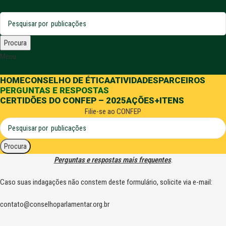
Procura
Menu
HOME
CONSELHO DE ÉTICA
ATIVIDADES
PARCEIROS
PERGUNTAS E RESPOSTAS
CERTIDÕES DO CONFEP – 2025
AÇÕES
+ITENS
Filie-se ao CONFEP
Procura
Perguntas e respostas mais frequentes
.
Caso suas indagações não constem deste formulário, solicite via e-mail:
contato@conselhoparlamentar.org.br