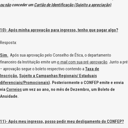
ou não
conceder um
Cartão de Identificação (Sujeito a apreciação)
.
10)- Após minha aprovação para ingresso, tenho que pagar algo?
Resposta:
Sim.
Após sua aprovação pelo Conselho de Ética, o departamento
financeiro da Instituição emite um
e-mail com sua pré-aprovação
. Junto a pré
– aprovação segue o boleto respectivo contendo a
Taxa de
Inscrição
,
Sujeito a Campanhas Regionais/ Estaduais
diferenciais/Promocionais
). Posteriormente o
CONFEP
emite e envia
via
Correios
um vez ao ano, no mês de Dezembro, um Boleto de
Anuidade.
11)- Após meu ingresso, posso pedir meu desligamento do CONFEP?