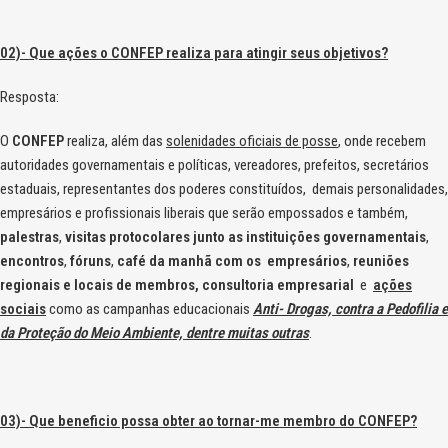
02)- Que ações o CONFEP realiza para atingir seus objetivos?
Resposta:
O
CONFEP
realiza, além das
solenidades oficiais de posse
, onde recebem
autoridades governamentais e políticas, vereadores, prefeitos, secretários
estaduais, representantes dos poderes constituídos, demais personalidades,
empresários e profissionais liberais que serão empossados e também,
palestras
,
visitas protocolares junto as instituições governamentais
,
encontros
,
fóruns
,
café da manhã com os empresários
,
reuniões
regionais e locais de membros, consultoria empresarial
e
ações
sociais
como as campanhas educacionais
Anti- Drogas, contra a Pedofilia e
da Proteção do Meio Ambiente, dentre muitas outras
.
03)- Que beneficio possa obter ao tornar-me membro do CONFEP?