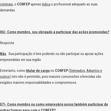
criminais
, o
CONFEP
apenas
indica
o profissional adequado as suas
demandas.
06)- Como membro, sou obrigado a participar das ações promovidas?
Resposta:
Não
. Sua participação é livre podendo ou não participar ou apoiar ações
empreendidas em sua região.
Entretanto, como
titular de cargo
no
CONFEP
(
Delegados, Adjuntos e
outros
) isto não é permitido, pois maiores concessões oferecidas são
exigidos maiores responsabilidades e compromissos.
07)- Como membro ou como empresário posso também participar de
outras formas para com o CONFEP?