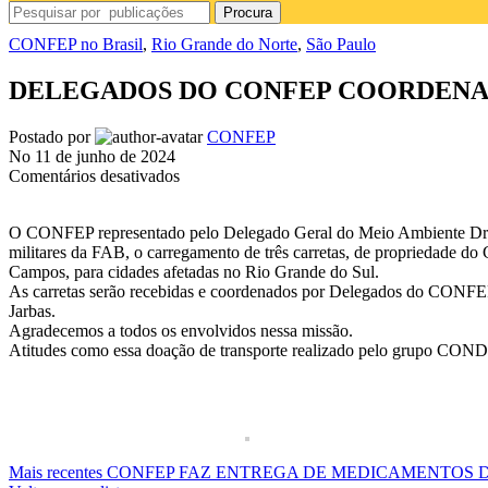
Procura
CONFEP no Brasil
,
Rio Grande do Norte
,
São Paulo
DELEGADOS DO CONFEP COORDENAM
Postado por
CONFEP
No 11 de junho de 2024
em
Comentários desativados
DELEGADOS
DO
O CONFEP representado pelo Delegado Geral do Meio Ambiente Dr. M
CONFEP
militares da FAB, o carregamento de três carretas, de propriedade d
COORDENAM
Campos, para cidades afetadas no Rio Grande do Sul.
DOAÇÕES
As carretas serão recebidas e coordenados por Delegados do CONFEP e
EM
Jarbas.
SÃO
Agradecemos a todos os envolvidos nessa missão.
JOSÉ
Atitudes como essa doação de transporte realizado pelo grupo CONDE
DOS
CAMPOS
PARA
O
RIO
GRANDE
DO
Mais recentes
CONFEP FAZ ENTREGA DE MEDICAMENTOS D