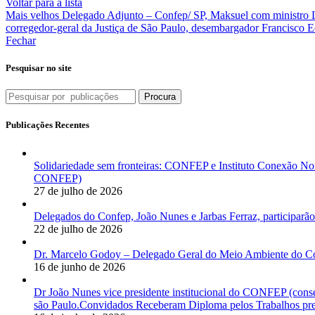
SUL
Voltar para a lista
Mais velhos
Delegado Adjunto – Confep/ SP, Maksuel com ministro Lu
corregedor-geral da Justiça de São Paulo, desembargador Francisco Edu
Fechar
Pesquisar no site
Procura
Publicações Recentes
Solidariedade sem fronteiras: CONFEP e Instituto Conexão Nor
CONFEP)
27 de julho de 2026
Delegados do Confep, João Nunes e Jarbas Ferraz, participarão
22 de julho de 2026
Dr. Marcelo Godoy – Delegado Geral do Meio Ambiente do Co
16 de junho de 2026
Dr João Nunes vice presidente institucional do CONFEP (con
são Paulo.Convidados Receberam Diploma pelos Trabalhos pres