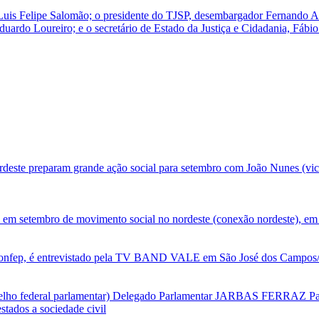
is Felipe Salomão; o presidente do TJSP, desembargador Fernando Ant
ardo Loureiro; e o secretário de Estado da Justiça e Cidadania, Fábio 
deste preparam grande ação social para setembro com João Nunes (vic
 em setembro de movimento social no nordeste (conexão nordeste), em 
nfep, é entrevistado pela TV BAND VALE em São José dos Campos/SP
selho federal parlamentar) Delegado Parlamentar JARBAS FERRAZ Par
tados a sociedade civil