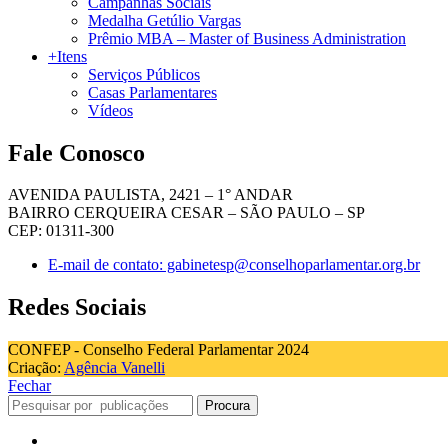
Campanhas Sociais
Medalha Getúlio Vargas
Prêmio MBA – Master of Business Administration
+Itens
Serviços Públicos
Casas Parlamentares
Vídeos
Fale Conosco
AVENIDA PAULISTA, 2421 – 1° ANDAR
BAIRRO CERQUEIRA CESAR – SÃO PAULO – SP
CEP: 01311-300
E-mail de contato: gabinetesp@conselhoparlamentar.org.br
Redes Sociais
CONFEP - Conselho Federal Parlamentar 2024
Criação:
Agência Vanelli
Fechar
Procura