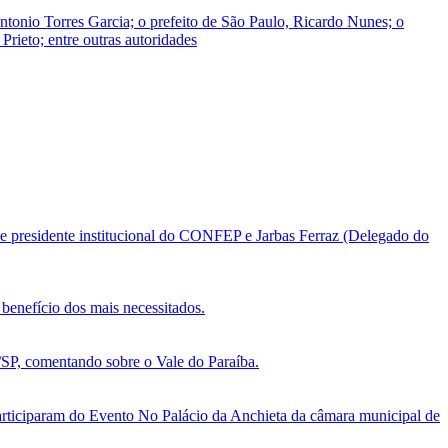
onio Torres Garcia; o prefeito de São Paulo, Ricardo Nunes; o
Prieto; entre outras autoridades
e presidente institucional do CONFEP e Jarbas Ferraz (Delegado do
benefício dos mais necessitados.
, comentando sobre o Vale do Paraíba.
ticiparam do Evento No Palácio da Anchieta da câmara municipal de