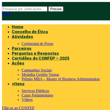
Procura
Menu
Home
Conselho de Ética
Atividades
Cerimonial de Posse
Parceiros
Perguntas e Respostas
Certidões do CONFEP – 2025
Ações
Campanhas Sociais
Medalha Getúlio Vargas
Prêmio MBA – Master of Business Administration
+Itens
Serviços Públicos
Casas Parlamentares
Vídeos
Filie-se ao CONFEP