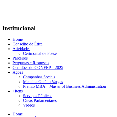
Institucional
Home
Conselho de Ética
Atividades
Cerimonial de Posse
Parceiros
Perguntas e Respostas
Certidões do CONFEP – 2025
Ações
Campanhas Sociais
Medalha Getúlio Vargas
Prêmio MBA – Master of Business Administration
+Itens
Serviços Públicos
Casas Parlamentares
Vídeos
Home