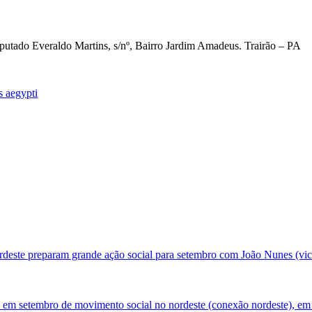
utado Everaldo Martins, s/nº, Bairro Jardim Amadeus. Trairão
–
PA
 aegypti
deste preparam grande ação social para setembro com João Nunes (vic
 em setembro de movimento social no nordeste (conexão nordeste), em 