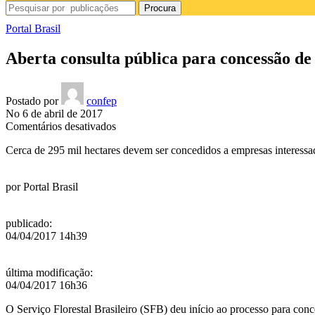
Procura
Portal Brasil
Aberta consulta pública para concessão de 
Postado por
confep
No 6 de abril de 2017
em
Comentários desativados
Aberta
Cerca de 295 mil hectares devem ser concedidos a empresas interessad
consulta
pública
para
por
Portal Brasil
concessão
de
florestas
publicado
:
nacionais
04/04/2017 14h39
no
Pará
última modificação
:
04/04/2017 16h36
O Serviço Florestal Brasileiro (SFB) deu início ao processo para conce