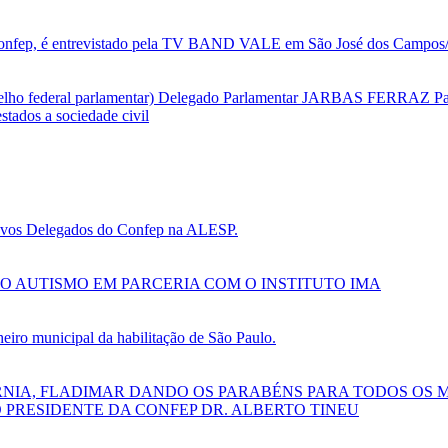
nfep, é entrevistado pela TV BAND VALE em São José dos Campos/SP
selho federal parlamentar) Delegado Parlamentar JARBAS FERRAZ Par
tados a sociedade civil
 novos Delegados do Confep na ALESP.
O AUTISMO EM PARCERIA COM O INSTITUTO IMA
ro municipal da habilitação de São Paulo.
RNIA, FLADIMAR DANDO OS PARABÉNS PARA TODOS OS 
 PRESIDENTE DA CONFEP DR. ALBERTO TINEU