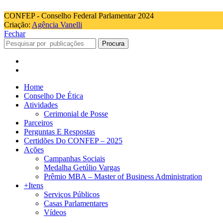
CONFEP - Conselho Federal Parlamentar 2024
Criação:
Agência Vanelli
Fechar
Procura
Home
Conselho De Ética
Atividades
Cerimonial de Posse
Parceiros
Perguntas E Respostas
Certidões Do CONFEP – 2025
Ações
Campanhas Sociais
Medalha Getúlio Vargas
Prêmio MBA – Master of Business Administration
+Itens
Serviços Públicos
Casas Parlamentares
Vídeos