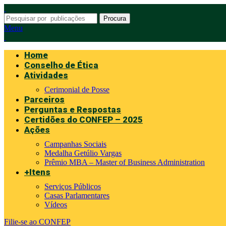
Procura
Menu
Home
Conselho de Ética
Atividades
Cerimonial de Posse
Parceiros
Perguntas e Respostas
Certidões do CONFEP – 2025
Ações
Campanhas Sociais
Medalha Getúlio Vargas
Prêmio MBA – Master of Business Administration
+Itens
Serviços Públicos
Casas Parlamentares
Vídeos
Filie-se ao CONFEP