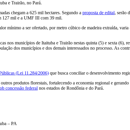
uba e Trairão, no Pará.
somadas chegam a 625 mil hectares. Segundo a
proposta de edital
, serão 
 127 mil e a UMF III com 39 mil.
valor mínimo a ser ofertado, por metro cúbico de madeira extraída, var
as nos municípios de Itaituba e Trairão nestas quinta (5) e sexta (6), r
pulação dos municípios e dos demais interessados no processo. As contr
 Públicas (Lei 11.284/2006)
que busca conciliar o desenvolvimento regio
 outros produtos florestais, fortalecendo a economia regional e gerand
sob concessão federal
nos estados de Rondônia e do Pará.
ituba
–
PA