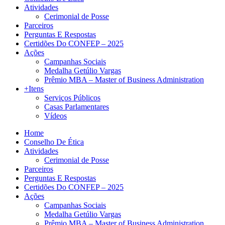
Atividades
Cerimonial de Posse
Parceiros
Perguntas E Respostas
Certidões Do CONFEP – 2025
Ações
Campanhas Sociais
Medalha Getúlio Vargas
Prêmio MBA – Master of Business Administration
+Itens
Serviços Públicos
Casas Parlamentares
Vídeos
Home
Conselho De Ética
Atividades
Cerimonial de Posse
Parceiros
Perguntas E Respostas
Certidões Do CONFEP – 2025
Ações
Campanhas Sociais
Medalha Getúlio Vargas
Prêmio MBA – Master of Business Administration