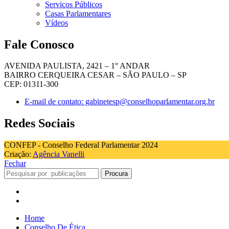
Serviços Públicos
Casas Parlamentares
Vídeos
Fale Conosco
AVENIDA PAULISTA, 2421 – 1° ANDAR
BAIRRO CERQUEIRA CESAR – SÃO PAULO – SP
CEP: 01311-300
E-mail de contato: gabinetesp@conselhoparlamentar.org.br
Redes Sociais
CONFEP - Conselho Federal Parlamentar 2024
Criação:
Agência Vanelli
Fechar
Procura
Home
Conselho De Ética