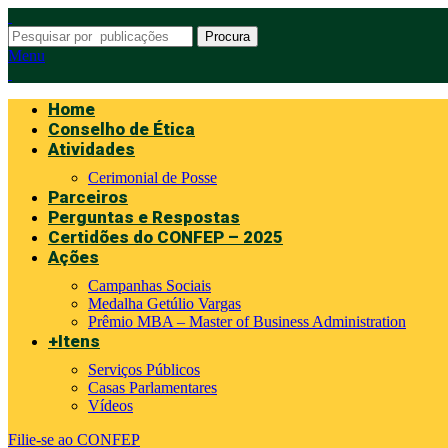
Procura
Menu
Home
Conselho de Ética
Atividades
Cerimonial de Posse
Parceiros
Perguntas e Respostas
Certidões do CONFEP – 2025
Ações
Campanhas Sociais
Medalha Getúlio Vargas
Prêmio MBA – Master of Business Administration
+Itens
Serviços Públicos
Casas Parlamentares
Vídeos
Filie-se ao CONFEP