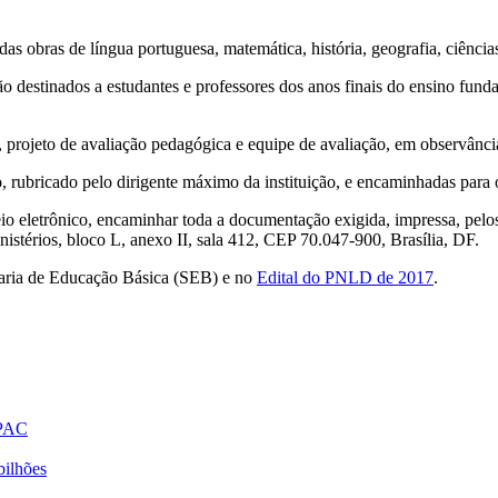
das obras de língua portuguesa, matemática, história, geografia, ciência
o destinados a estudantes e professores dos anos finais do ensino funda
nal, projeto de avaliação pedagógica e equipe de avaliação, em observânc
, rubricado pelo dirigente máximo da instituição, e encaminhadas para 
meio eletrônico, encaminhar toda a documentação exigida, impressa, pel
stérios, bloco L, anexo II, sala 412, CEP 70.047-900, Brasília, DF.
taria de Educação Básica (SEB) e no
Edital do PNLD de 2017
.
 PAC
bilhões