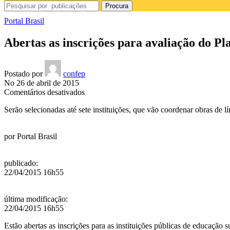
Procura
Portal Brasil
Abertas as inscrições para avaliação do Pl
Postado por
confep
No 26 de abril de 2015
em
Comentários desativados
Abertas
Serão selecionadas até sete instituições, que vão coordenar obras de lí
as
inscrições
para
por
Portal Brasil
avaliação
do
Plano
publicado
:
Nacional
22/04/2015 16h55
do
Livro
Didático
última modificação
:
22/04/2015 16h55
Estão abertas as inscrições para as instituições públicas de educaçã