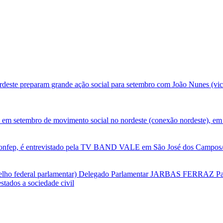
deste preparam grande ação social para setembro com João Nunes (vic
 em setembro de movimento social no nordeste (conexão nordeste), em 
nfep, é entrevistado pela TV BAND VALE em São José dos Campos/SP
selho federal parlamentar) Delegado Parlamentar JARBAS FERRAZ Par
tados a sociedade civil