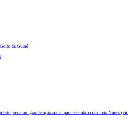
 Golfo da Guiné
4
deste preparam grande ação social para setembro com João Nunes (vic