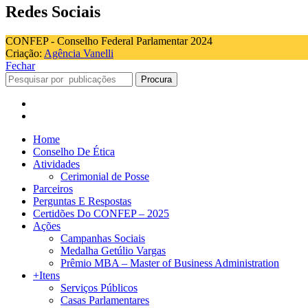
Redes Sociais
CONFEP - Conselho Federal Parlamentar 2024
Criação:
Agência Vanelli
Fechar
Procura
Home
Conselho De Ética
Atividades
Cerimonial de Posse
Parceiros
Perguntas E Respostas
Certidões Do CONFEP – 2025
Ações
Campanhas Sociais
Medalha Getúlio Vargas
Prêmio MBA – Master of Business Administration
+Itens
Serviços Públicos
Casas Parlamentares