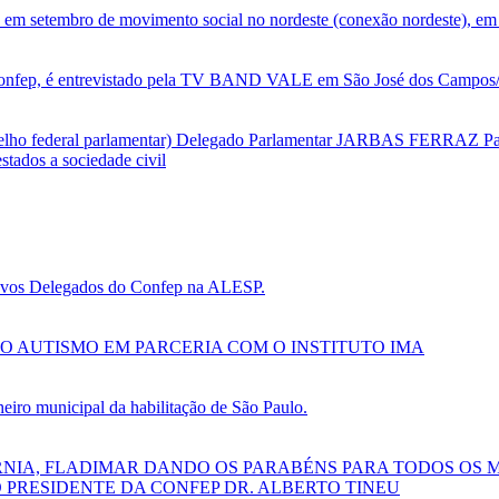
 em setembro de movimento social no nordeste (conexão nordeste), em 
nfep, é entrevistado pela TV BAND VALE em São José dos Campos/SP
selho federal parlamentar) Delegado Parlamentar JARBAS FERRAZ Par
tados a sociedade civil
 novos Delegados do Confep na ALESP.
O AUTISMO EM PARCERIA COM O INSTITUTO IMA
ro municipal da habilitação de São Paulo.
RNIA, FLADIMAR DANDO OS PARABÉNS PARA TODOS OS 
 PRESIDENTE DA CONFEP DR. ALBERTO TINEU