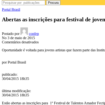
Procura
Portal Brasil
Abertas as inscrições para festival de jo
Postado por
confep
No 3 de maio de 2015
em
Comentários desativados
Abertas
Oportunidade é voltada para jovens artistas que fazem parte das Inst
as
inscrições
para
por
Portal Brasil
festival
de
jovens
publicado
:
aprendizes
30/04/2015 18h35
em
MG
última modificação
:
30/04/2015 18h35
Estão abertas as inscrições para
1º Festival de Talentos Amador Fect