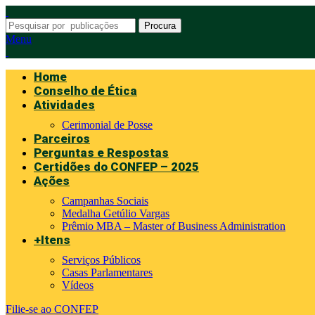
Procura
Menu
Home
Conselho de Ética
Atividades
Cerimonial de Posse
Parceiros
Perguntas e Respostas
Certidões do CONFEP – 2025
Ações
Campanhas Sociais
Medalha Getúlio Vargas
Prêmio MBA – Master of Business Administration
+Itens
Serviços Públicos
Casas Parlamentares
Vídeos
Filie-se ao CONFEP