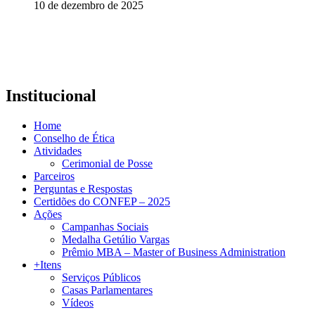
10 de dezembro de 2025
Institucional
Home
Conselho de Ética
Atividades
Cerimonial de Posse
Parceiros
Perguntas e Respostas
Certidões do CONFEP – 2025
Ações
Campanhas Sociais
Medalha Getúlio Vargas
Prêmio MBA – Master of Business Administration
+Itens
Serviços Públicos
Casas Parlamentares
Vídeos