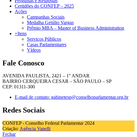
Perguntas e Respostas
Certidões do CONFEP – 2025
Ações
Campanhas Sociais
Medalha Getúlio Vargas
Prêmio MBA – Master of Business Administration
+Itens
Serviços Públicos
Casas Parlamentares
Vídeos
Fale Conosco
AVENIDA PAULISTA, 2421 – 1° ANDAR
BAIRRO CERQUEIRA CESAR – SÃO PAULO – SP
CEP: 01311-300
E-mail de contato: gabinetesp@conselhoparlamentar.org.br
Redes Sociais
CONFEP - Conselho Federal Parlamentar 2024
Criação:
Agência Vanelli
Fechar