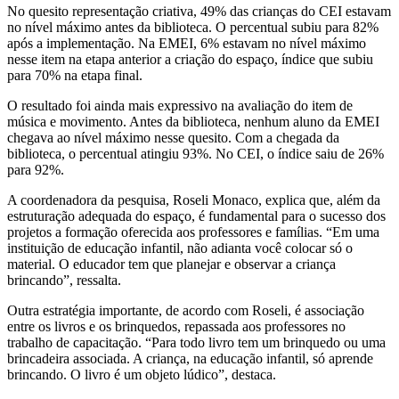
No quesito representação criativa, 49% das crianças do CEI estavam
no nível máximo antes da biblioteca. O percentual subiu para 82%
após a implementação. Na EMEI, 6% estavam no nível máximo
nesse item na etapa anterior a criação do espaço, índice que subiu
para 70% na etapa final.
O resultado foi ainda mais expressivo na avaliação do item de
música e movimento. Antes da biblioteca, nenhum aluno da EMEI
chegava ao nível máximo nesse quesito. Com a chegada da
biblioteca, o percentual atingiu 93%. No CEI, o índice saiu de 26%
para 92%.
A coordenadora da pesquisa, Roseli Monaco, explica que, além da
estruturação adequada do espaço, é fundamental para o sucesso dos
projetos a formação oferecida aos professores e famílias. “Em uma
instituição de educação infantil, não adianta você colocar só o
material. O educador tem que planejar e observar a criança
brincando”, ressalta.
Outra estratégia importante, de acordo com Roseli, é associação
entre os livros e os brinquedos, repassada aos professores no
trabalho de capacitação. “Para todo livro tem um brinquedo ou uma
brincadeira associada. A criança, na educação infantil, só aprende
brincando. O livro é um objeto lúdico”, destaca.