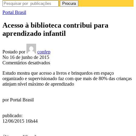
Procura
Portal Brasil
Acesso à biblioteca contribui para
aprendizado infantil
Postado por
confep
No 16 de junho de 2015
em
Comentários desativados
Acesso
Estudo mostra que acesso a livros e brinquedos em espaço
à
organizado e supervisionado faz com que mais de 80% das crianças
biblioteca
atinjam nível máximo de aprendizado
contribui
para
aprendizado
por
Portal Brasil
infantil
publicado
:
12/06/2015 16h44