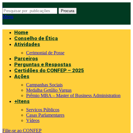
Procura
Menu
Home
Conselho de Ética
Atividades
Cerimonial de Posse
Parceiros
Perguntas e Respostas
Certidões do CONFEP – 2025
Ações
Campanhas Sociais
Medalha Getúlio Vargas
Prêmio MBA – Master of Business Administration
+Itens
Serviços Públicos
Casas Parlamentares
Vídeos
Filie-se ao CONFEP