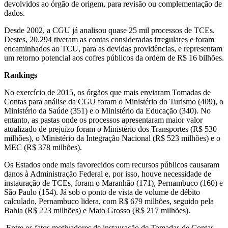
devolvidos ao órgão de origem, para revisão ou complementação de
dados.
Desde 2002, a CGU já analisou quase 25 mil processos de TCEs.
Destes, 20.294 tiveram as contas consideradas irregulares e foram
encaminhados ao TCU, para as devidas providências, e representam
um retorno potencial aos cofres públicos da ordem de R$ 16 bilhões.
Rankings
No exercício de 2015, os órgãos que mais enviaram Tomadas de
Contas para análise da CGU foram o Ministério do Turismo (409), o
Ministério da Saúde (351) e o Ministério da Educação (340). No
entanto, as pastas onde os processos apresentaram maior valor
atualizado de prejuízo foram o Ministério dos Transportes (R$ 530
milhões), o Ministério da Integração Nacional (R$ 523 milhões) e o
MEC (R$ 378 milhões).
Os Estados onde mais favorecidos com recursos públicos causaram
danos à Administração Federal e, por isso, houve necessidade de
instauração de TCEs, foram o Maranhão (171), Pernambuco (160) e
São Paulo (154). Já sob o ponto de vista de volume de débito
calculado, Pernambuco lidera, com R$ 679 milhões, seguido pela
Bahia (R$ 223 milhões) e Mato Grosso (R$ 217 milhões).
Entre os fatos motivadores de instauração de Tomadas de Contas