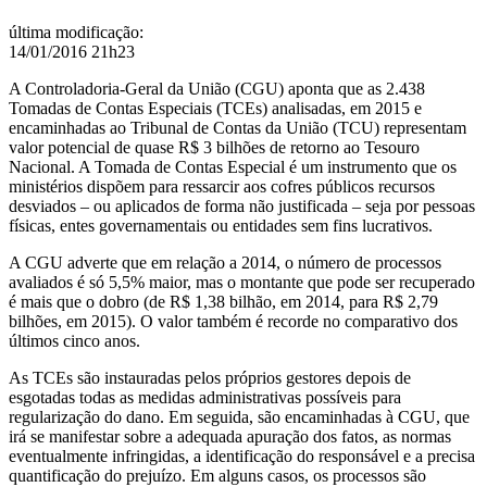
3
bi
última modificação
:
aos
14/01/2016 21h23
cofres
públicos
A Controladoria-Geral da União (CGU) aponta que as 2.438
Tomadas de Contas Especiais (TCEs) analisadas, em 2015 e
encaminhadas ao Tribunal de Contas da União (TCU) representam
valor potencial de quase R$ 3 bilhões de retorno ao Tesouro
Nacional. A Tomada de Contas Especial é um instrumento que os
ministérios dispõem para ressarcir aos cofres públicos recursos
desviados – ou aplicados de forma não justificada – seja por pessoas
físicas, entes governamentais ou entidades sem fins lucrativos.
A CGU adverte que em relação a 2014, o número de processos
avaliados é só 5,5% maior, mas o montante que pode ser recuperado
é mais que o dobro (de R$ 1,38 bilhão, em 2014, para R$ 2,79
bilhões, em 2015). O valor também é recorde no comparativo dos
últimos cinco anos.
As TCEs são instauradas pelos próprios gestores depois de
esgotadas todas as medidas administrativas possíveis para
regularização do dano. Em seguida, são encaminhadas à CGU, que
irá se manifestar sobre a adequada apuração dos fatos, as normas
eventualmente infringidas, a identificação do responsável e a precisa
quantificação do prejuízo. Em alguns casos, os processos são