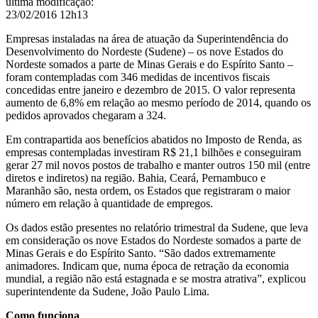
última modificação
:
23/02/2016 12h13
Empresas instaladas na área de atuação da
Superintendência do
Desenvolvimento do Nordeste (Sudene) –
os nove Estados do
Nordeste somados a parte de Minas Gerais e do Espírito Santo –
foram contempladas com
346 medidas de incentivos fiscais
concedidas entre janeiro e dezembro de 2015.
O valor representa
aumento de 6,8% em relação ao mesmo período de 2014, quando os
pedidos aprovados chegaram a 324.
Em contrapartida aos benefícios abatidos no Imposto de Renda, as
empresas contempladas investiram R$ 21,1 bilhões e conseguiram
gerar 27 mil novos postos de trabalho e manter outros 150 mil (entre
diretos e indiretos) na região.
Bahia, Ceará, Pernambuco e
Maranhão são, nesta ordem, os Estados que registraram o maior
número em relação à quantidade de empregos.
Os dados estão presentes
no relatório trimestral da Sudene, que leva
em consideração
os nove Estados do Nordeste somados a parte de
Minas Gerais e do Espírito Santo.
“São dados extremamente
animadores. Indicam que, numa época de retração da economia
mundial, a região não está estagnada e se mostra atrativa”, explicou
superintendente da Sudene, João Paulo Lima.
Como funciona