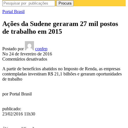
Procura
Portal Brasil
Ações da Sudene geraram 27 mil postos
de trabalho em 2015
Postado por
confep
No 24 de fevereiro de 2016
em
Comentários desativados
Ações
A partir de benefícios abatidos no Imposto de Renda, as empresas
da
contempladas investiram R$ 21,1 bilhões e geraram oportunidades
Sudene
de trabalho
geraram
27
mil
por
Portal Brasil
postos
de
trabalho
publicado
:
em
23/02/2016 11h30
2015