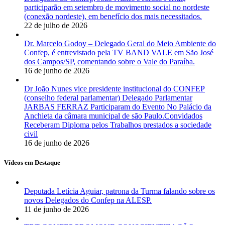
participarão em setembro de movimento social no nordeste
(conexão nordeste), em benefício dos mais necessitados.
22 de julho de 2026
Dr. Marcelo Godoy – Delegado Geral do Meio Ambiente do
Confep, é entrevistado pela TV BAND VALE em São José
dos Campos/SP, comentando sobre o Vale do Paraíba.
16 de junho de 2026
Dr João Nunes vice presidente institucional do CONFEP
(conselho federal parlamentar) Delegado Parlamentar
JARBAS FERRAZ Participaram do Evento No Palácio da
Anchieta da câmara municipal de são Paulo.Convidados
Receberam Diploma pelos Trabalhos prestados a sociedade
civil
16 de junho de 2026
Vídeos em Destaque
Deputada Letícia Aguiar, patrona da Turma falando sobre os
novos Delegados do Confep na ALESP.
11 de junho de 2026