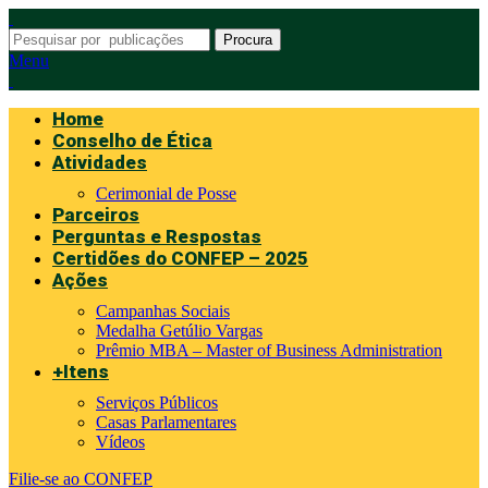
Procura
Menu
Home
Conselho de Ética
Atividades
Cerimonial de Posse
Parceiros
Perguntas e Respostas
Certidões do CONFEP – 2025
Ações
Campanhas Sociais
Medalha Getúlio Vargas
Prêmio MBA – Master of Business Administration
+Itens
Serviços Públicos
Casas Parlamentares
Vídeos
Filie-se ao CONFEP