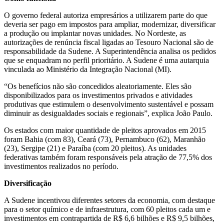
O governo federal autoriza empresários a utilizarem parte do que
deveria ser pago em impostos para ampliar, modernizar, diversificar
a produção ou implantar novas unidades. No Nordeste, as
autorizações de renúncia fiscal ligadas ao Tesouro Nacional são de
responsabilidade da Sudene. A Superintendência analisa os pedidos
que se enquadram no perfil prioritário.
A Sudene é uma
autarquia
vinculada ao Ministério da Integração Nacional (MI).
“Os benefícios não são concedidos aleatoriamente. Eles são
disponibilizados para os investimentos privados e atividades
produtivas que estimulem o desenvolvimento sustentável e possam
diminuir as desigualdades sociais e regionais”, explica João Paulo.
Os estados com maior quantidade de pleitos aprovados em 2015
foram Bahia (com 83), Ceará (73), Pernambuco (62), Maranhão
(23), Sergipe (21) e Paraíba (com 20 pleitos). As unidades
federativas também foram responsáveis pela atração de 77,5% dos
investimentos realizados no período.
Diversificação
A Sudene incentivou diferentes setores da economia, com destaque
para o setor químico e de infraestrutura, com 60 pleitos cada um e
investimentos em contrapartida de R$ 6,6 bilhões e R$ 9,5 bilhões,