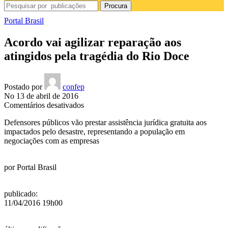
Procura
Portal Brasil
Acordo vai agilizar reparação aos
atingidos pela tragédia do Rio Doce
Postado por
confep
No 13 de abril de 2016
em
Comentários desativados
Acordo
Defensores públicos vão prestar assistência jurídica gratuita aos
vai
impactados pelo desastre, representando a população em
agilizar
negociações com as empresas
reparação
aos
atingidos
por
Portal Brasil
pela
tragédia
do
publicado
:
Rio
11/04/2016 19h00
Doce