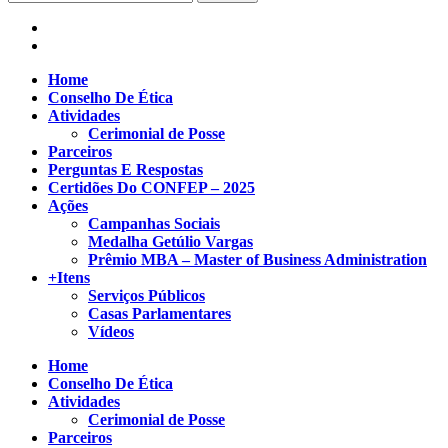
Home
Conselho De Ética
Atividades
Cerimonial de Posse
Parceiros
Perguntas E Respostas
Certidões Do CONFEP – 2025
Ações
Campanhas Sociais
Medalha Getúlio Vargas
Prêmio MBA – Master of Business Administration
+Itens
Serviços Públicos
Casas Parlamentares
Vídeos
Home
Conselho De Ética
Atividades
Cerimonial de Posse
Parceiros