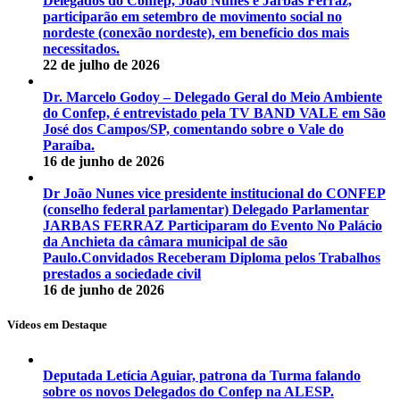
Delegados do Confep, João Nunes e Jarbas Ferraz,
participarão em setembro de movimento social no
nordeste (conexão nordeste), em benefício dos mais
necessitados.
22 de julho de 2026
Dr. Marcelo Godoy – Delegado Geral do Meio Ambiente
do Confep, é entrevistado pela TV BAND VALE em São
José dos Campos/SP, comentando sobre o Vale do
Paraíba.
16 de junho de 2026
Dr João Nunes vice presidente institucional do CONFEP
(conselho federal parlamentar) Delegado Parlamentar
JARBAS FERRAZ Participaram do Evento No Palácio
da Anchieta da câmara municipal de são
Paulo.Convidados Receberam Diploma pelos Trabalhos
prestados a sociedade civil
16 de junho de 2026
Vídeos em Destaque
Deputada Letícia Aguiar, patrona da Turma falando
sobre os novos Delegados do Confep na ALESP.