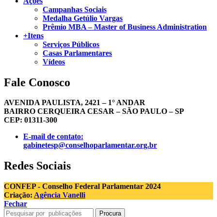
Ações
Campanhas Sociais
Medalha Getúlio Vargas
Prêmio MBA – Master of Business Administration
+Itens
Serviços Públicos
Casas Parlamentares
Vídeos
Fale Conosco
AVENIDA PAULISTA, 2421 – 1° ANDAR
BAIRRO CERQUEIRA CESAR – SÃO PAULO – SP
CEP: 01311-300
E-mail de contato:
gabinetesp@conselhoparlamentar.org.br
Redes Sociais
CONFEP - Conselho Federal Parlamentar 2024
Criação:
Agência Vanelli
Fechar
Procura