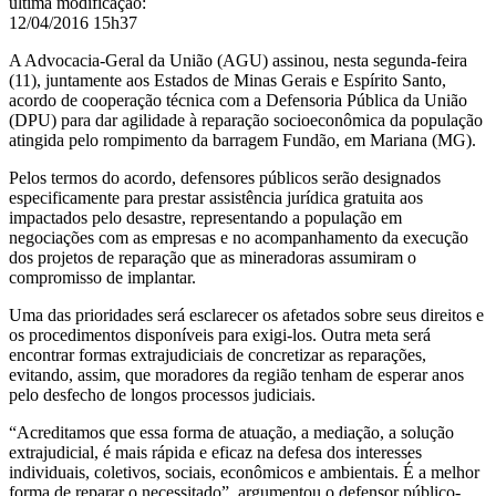
última modificação
:
12/04/2016 15h37
A Advocacia-Geral da União (AGU) assinou, nesta segunda-feira
(11), juntamente aos Estados de Minas Gerais e Espírito Santo,
acordo de cooperação técnica com a Defensoria Pública da União
(DPU) para dar agilidade à reparação socioeconômica da população
atingida pelo rompimento da barragem Fundão, em Mariana (MG).
Pelos termos do acordo, defensores públicos serão designados
especificamente para prestar assistência jurídica gratuita aos
impactados pelo desastre, representando a população em
negociações com as empresas e no acompanhamento da execução
dos projetos de reparação que as mineradoras assumiram o
compromisso de implantar.
Uma das prioridades será esclarecer os afetados sobre seus direitos e
os procedimentos disponíveis para exigi-los. Outra meta será
encontrar formas extrajudiciais de concretizar as reparações,
evitando, assim, que moradores da região tenham de esperar anos
pelo desfecho de longos processos judiciais.
“Acreditamos que essa forma de atuação, a mediação, a solução
extrajudicial, é mais rápida e eficaz na defesa dos interesses
individuais, coletivos, sociais, econômicos e ambientais. É a melhor
forma de reparar o necessitado”, argumentou o defensor público-