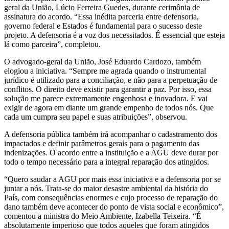
geral da União, Lúcio Ferreira Guedes, durante cerimônia de
assinatura do acordo. “Essa inédita parceria entre defensoria,
governo federal e Estados é fundamental para o sucesso deste
projeto. A defensoria é a voz dos necessitados. É essencial que esteja
lá como parceira”, completou.
O advogado-geral da União, José Eduardo Cardozo, também
elogiou a iniciativa. “Sempre me agrada quando o instrumental
jurídico é utilizado para a conciliação, e não para a perpetuação de
conflitos. O direito deve existir para garantir a paz. Por isso, essa
solução me parece extremamente engenhosa e inovadora. E vai
exigir de agora em diante um grande empenho de todos nós. Que
cada um cumpra seu papel e suas atribuições”, observou.
A defensoria pública também irá acompanhar o cadastramento dos
impactados e definir parâmetros gerais para o pagamento das
indenizações. O acordo entre a instituição e a AGU deve durar por
todo o tempo necessário para a integral reparação dos atingidos.
“Quero saudar a AGU por mais essa iniciativa e a defensoria por se
juntar a nós. Trata-se do maior desastre ambiental da história do
País, com consequências enormes e cujo processo de reparação do
dano também deve acontecer do ponto de vista social e econômico”,
comentou a ministra do Meio Ambiente, Izabella Teixeira. “É
absolutamente imperioso que todos aqueles que foram atingidos