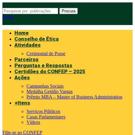
Procura
Menu
Home
Conselho de Ética
Atividades
Cerimonial de Posse
Parceiros
Perguntas e Respostas
Certidões do CONFEP – 2025
Ações
Campanhas Sociais
Medalha Getúlio Vargas
Prêmio MBA – Master of Business Administration
+Itens
Serviços Públicos
Casas Parlamentares
Vídeos
Filie-se ao CONFEP