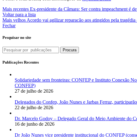
Mais recentes
Ex-presidente da Câmara: Ser contra impeachment é de
Voltar para a lista
Mais velhos
Acordo vai agilizar reparação aos atingidos pela tragédi
Fechar
Pesquisar no site
Procura
Publicações Recentes
Solidariedade sem fronteiras: CONFEP e Instituto Conexão Nor
CONFEP)
27 de julho de 2026
Delegados do Confep, João Nunes e Jarbas Ferraz, participarão
22 de julho de 2026
Dr. Marcelo Godoy – Delegado Geral do Meio Ambiente do Co
16 de junho de 2026
Dr João Nunes vice presidente institucional do CONFEP (con