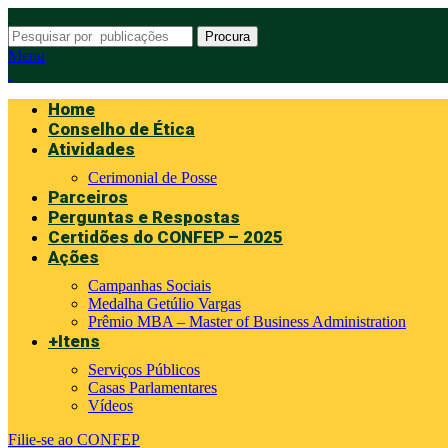
Procura
Menu
Home
Conselho de Ética
Atividades
Cerimonial de Posse
Parceiros
Perguntas e Respostas
Certidões do CONFEP – 2025
Ações
Campanhas Sociais
Medalha Getúlio Vargas
Prêmio MBA – Master of Business Administration
+Itens
Serviços Públicos
Casas Parlamentares
Vídeos
Filie-se ao CONFEP