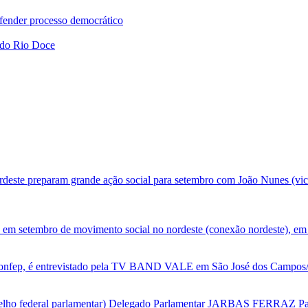
fender processo democrático
a do Rio Doce
deste preparam grande ação social para setembro com João Nunes (vic
 em setembro de movimento social no nordeste (conexão nordeste), em 
nfep, é entrevistado pela TV BAND VALE em São José dos Campos/SP
selho federal parlamentar) Delegado Parlamentar JARBAS FERRAZ Par