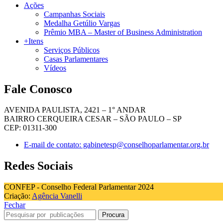
Ações
Campanhas Sociais
Medalha Getúlio Vargas
Prêmio MBA – Master of Business Administration
+Itens
Serviços Públicos
Casas Parlamentares
Vídeos
Fale Conosco
AVENIDA PAULISTA, 2421 – 1° ANDAR
BAIRRO CERQUEIRA CESAR – SÃO PAULO – SP
CEP: 01311-300
E-mail de contato: gabinetesp@conselhoparlamentar.org.br
Redes Sociais
CONFEP - Conselho Federal Parlamentar 2024
Criação:
Agência Vanelli
Fechar
Procura