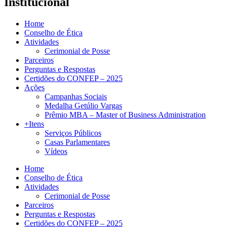
Institucional
Home
Conselho de Ética
Atividades
Cerimonial de Posse
Parceiros
Perguntas e Respostas
Certidões do CONFEP – 2025
Ações
Campanhas Sociais
Medalha Getúlio Vargas
Prêmio MBA – Master of Business Administration
+Itens
Serviços Públicos
Casas Parlamentares
Vídeos
Home
Conselho de Ética
Atividades
Cerimonial de Posse
Parceiros
Perguntas e Respostas
Certidões do CONFEP – 2025