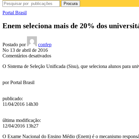
Procura
Portal Brasil
Enem seleciona mais de 20% dos universitá
Postado por
confep
No 13 de abril de 2016
em
Comentários desativados
Enem
O Sistema de Seleção Unificada (Sisu), que seleciona alunos para uni
seleciona
mais
de
por
Portal Brasil
20%
dos
universitários
publicado
:
do
11/04/2016 14h30
Brasil
última modificação
:
12/04/2016 13h27
O Exame Nacional do Ensino Médio (Enem) é o mecanismo responsável 