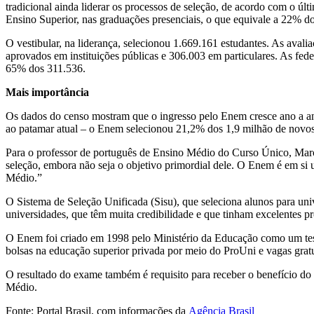
tradicional ainda liderar os processos de seleção, de acordo com o ú
Ensino Superior, nas graduações presenciais, o que equivale a 22% d
O vestibular, na liderança, selecionou 1.669.161 estudantes. As aval
aprovados em instituições públicas e 306.003 em particulares. As fed
65% dos 311.536.
Mais importância
Os dados do censo mostram que o ingresso pelo Enem cresce ano a an
ao patamar atual
–
o Enem selecionou 21,2% dos 1,9 milhão de novos
Para o professor de português de Ensino Médio do Curso Único, Mar
seleção, embora não seja o objetivo primordial dele. O Enem é em si
Médio.”
O Sistema de Seleção Unificada (Sisu), que seleciona alunos para uni
universidades, que têm muita credibilidade e que tinham excelentes pr
O Enem foi criado em 1998 pelo Ministério da Educação como um test
bolsas na educação superior privada por meio do ProUni e vagas gratu
O resultado do exame também é requisito para receber o benefício do
Médio.
Fonte: Portal Brasil, com informações da
Agência Brasil