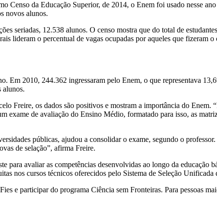
ltimo Censo da Educação Superior, de 2014, o Enem foi usado nesse ano
os novos alunos.
iações seriadas, 12.538 alunos. O censo mostra que do total de estuda
erais lideram o percentual de vagas ocupadas por aqueles que fizeram 
o. Em 2010, 244.362 ingressaram pelo Enem, o que representava 13,6%
 alunos.
celo Freire, os dados são positivos e mostram a importância do Enem.
 um exame de avaliação do Ensino Médio, formatado para isso, as matriz
versidades públicas, ajudou a consolidar o exame, segundo o professor.
ovas de selação”, afirma Freire.
e para avaliar as competências desenvolvidas ao longo da educação bás
itas nos cursos técnicos oferecidos pelo Sistema de Seleção Unificada 
 Fies e participar do programa Ciência sem Fronteiras. Para pessoas m