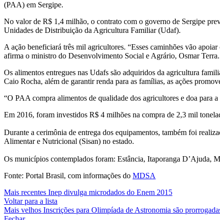
(PAA) em Sergipe.
No valor de R$ 1,4 milhão, o contrato com o governo de Sergipe prevê
Unidades de Distribuição da Agricultura Familiar (Udaf).
A ação beneficiará três mil agricultores. “Esses caminhões vão apoia
afirma o ministro do Desenvolvimento Social e Agrário, Osmar Terra.
Os alimentos entregues nas Udafs são adquiridos da agricultura fam
Caio Rocha, além de garantir renda para as famílias, as ações promo
“O PAA compra alimentos de qualidade dos agricultores e doa para a 
Em 2016, foram investidos R$ 4 milhões na compra de 2,3 mil tonelad
Durante a cerimônia de entrega dos equipamentos, também foi realiz
Alimentar e Nutricional (Sisan) no estado.
Os municípios contemplados foram: Estância, Itaporanga D’Ajuda, M
Fonte: Portal Brasil, com informações do
MDSA
Mais recentes
Inep divulga microdados do Enem 2015
Voltar para a lista
Mais velhos
Inscrições para Olimpíada de Astronomia são prorrogada
Fechar