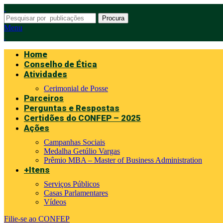
Procura
Menu
Home
Conselho de Ética
Atividades
Cerimonial de Posse
Parceiros
Perguntas e Respostas
Certidões do CONFEP – 2025
Ações
Campanhas Sociais
Medalha Getúlio Vargas
Prêmio MBA – Master of Business Administration
+Itens
Serviços Públicos
Casas Parlamentares
Vídeos
Filie-se ao CONFEP