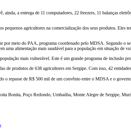
, ainda, a entrega de 11 computadores, 22 freezers, 11 balanças eletrô
r os pequenos agricultores na comercialização dos seus produtos. Eles
iliar por meio do PAA, programa coordenado pelo MDSA. Segundo o secre
vem uma alimentação mais saudável para a população em situação de vuln
população mais vulnerável. Este é um grande programa de inclusão prod
as de produtos de 638 agricultores em Sergipe. Com isso, 42 entidades 
ado o repasse de R$ 500 mil de um convênio entre o MDSA e o governo
oita Bonita, Poço Redondo, Umbaúba, Monte Alegre de Sergipe, Muribe
s