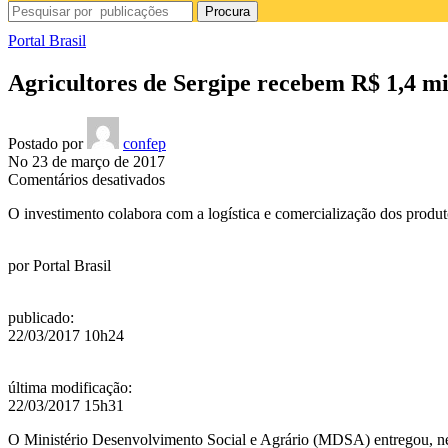
Procura
Portal Brasil
Agricultores de Sergipe recebem R$ 1,4 m
Postado por
confep
No 23 de março de 2017
em
Comentários desativados
Agricultores
O investimento colabora com a logística e comercialização dos prod
de
Sergipe
recebem
por
Portal Brasil
R$
1,4
milhão
publicado
:
em
22/03/2017 10h24
equipamentos
última modificação
:
22/03/2017 15h31
O Ministério Desenvolvimento Social e Agrário (MDSA) entregou, nesta