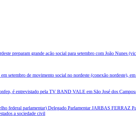
deste preparam grande ação social para setembro com João Nunes (vic
 em setembro de movimento social no nordeste (conexão nordeste), em 
nfep, é entrevistado pela TV BAND VALE em São José dos Campos/SP
selho federal parlamentar) Delegado Parlamentar JARBAS FERRAZ Par
tados a sociedade civil