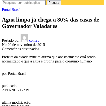
Procura
Portal Brasil
Água limpa já chega a 80% das casas de
Governador Valadares
Postado por
confep
No 20 de novembro de 2015
em
Comentários desativados
Água
Prefeita da cidade mineira afirma que abastecimento está sendo
limpa
normalizado e que a água é própria para o consumo humano
já
chega
a
por
Portal Brasil
80%
das
casas
publicado
:
de
20/11/2015 17h19
Governador
Valadares
última modificação
: