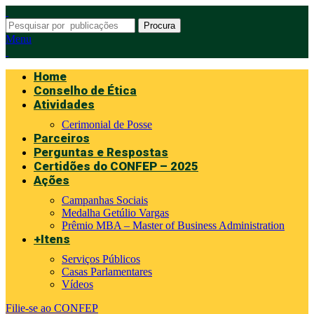
Procura
Menu
Home
Conselho de Ética
Atividades
Cerimonial de Posse
Parceiros
Perguntas e Respostas
Certidões do CONFEP – 2025
Ações
Campanhas Sociais
Medalha Getúlio Vargas
Prêmio MBA – Master of Business Administration
+Itens
Serviços Públicos
Casas Parlamentares
Vídeos
Filie-se ao CONFEP