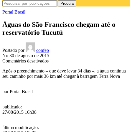
Procura
Portal Brasil
Águas do São Francisco chegam até o
reservatório Tucutú
Postado por
confep
No 30 de agosto de 2015
em
Comentários desativados
Águas
Após o preenchimento – que deve levar 34 dias –, a água continua
do
seu caminho por mais 36 km até chegar à barragem Terra Nova
São
Francisco
chegam
por
Portal Brasil
até
o
reservatório
publicado
:
Tucutú
27/08/2015 16h38
última modificação
: