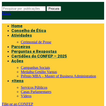
Procura
Menu
Home
Conselho de Ética
Atividades
Cerimonial de Posse
Parceiros
Perguntas e Respostas
Certidões do CONFEP – 2025
Ações
Campanhas Sociais
Medalha Getúlio Vargas
Prêmio MBA – Master of Business Administration
+Itens
Serviços Públicos
Casas Parlamentares
Vídeos
Filie-se ao CONFEP