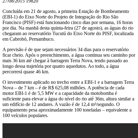
27/08/2015 19h20
Concluída em 21 de agosto, a primeira Estação de Bombeamento
(EBI-1) do Eixo Norte do Projeto de Integração do Rio São
Francisco (PISF) está funcionando cinco dias por semana, 16 horas
por dia. Na manhã desta quinta-feira (27 de agosto), as águas do rio
chegaram ao reservatório Tucutú do Eixo Norte do PISF, localizada
em Cabrobó, Pernambuco.
A previsão é de que sejam necessários 34 dias para o reservatório
ficar cheio. Após o preenchimento, a água continua seu caminho por
mais 36 km até chegar à barragem Terra Nova, tendo passado ao
longo dessa trajetória por quatro aquedutos. Ao todo, a água
percorrerá quase 46 km.
O investimento aplicado no trecho entre a EBI-1 e a barragem Terra
Nova – de 7 km – é de R$ 625,08 milhões. A potência de cada
motor EBI-1 é de 5,5 MW e a capacidade da motobomba é
suficiente para elevar a água do nível do rio até 36m, altura similar a
um edifício de 12 andares. A vazão é de 12,4 m³/segundo. O
equipamento pesa aproximadamente 100 toneladas – equivalente a
100 veículos populares.