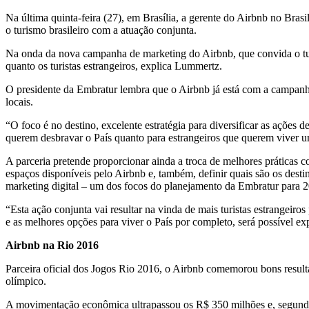
Na última quinta-feira (27), em Brasília, a
gerente do Airbnb no Brasil
o turismo brasileiro com a atuação conjunta.
Na onda da nova campanha de marketing do Airbnb, que convida o turista
quanto os turistas estrangeiros, explica Lummertz.
O presidente da Embratur lembra que o Airbnb já está com a campanha 
locais.
“O foco é no destino, excelente estratégia para diversificar as ações d
querem desbravar o País quanto para estrangeiros que querem viver 
A parceria pretende proporcionar ainda a troca de melhores práticas 
espaços disponíveis pelo Airbnb e, também, definir quais são os dest
marketing digital – um dos focos do planejamento da Embratur para 
“Esta ação conjunta vai resultar na vinda de mais turistas estrangeir
e as melhores opções para viver o País por completo, será possível ex
Airbnb na Rio 2016
Parceira oficial dos Jogos Rio 2016, o Airbnb comemorou bons resultad
olímpico.
A movimentação econômica ultrapassou os R$ 350 milhões e, segundo d