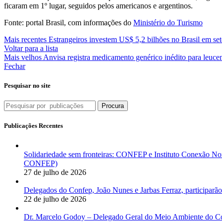
ficaram em 1º lugar, seguidos pelos americanos e argentinos.
Fonte: portal Brasil, com informações do
Ministério do Turismo
Mais recentes
Estrangeiros investem US$ 5,2 bilhões no Brasil em se
Voltar para a lista
Mais velhos
Anvisa registra medicamento genérico inédito para leucem
Fechar
Pesquisar no site
Procura
Publicações Recentes
Solidariedade sem fronteiras: CONFEP e Instituto Conexão Nor
CONFEP)
27 de julho de 2026
Delegados do Confep, João Nunes e Jarbas Ferraz, participarão
22 de julho de 2026
Dr. Marcelo Godoy – Delegado Geral do Meio Ambiente do Co