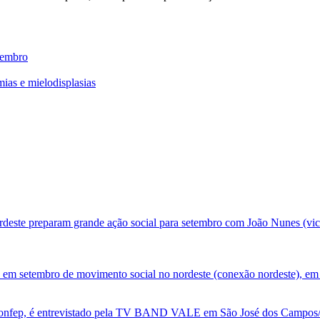
tembro
ias e mielodisplasias
deste preparam grande ação social para setembro com João Nunes (vic
 em setembro de movimento social no nordeste (conexão nordeste), em 
nfep, é entrevistado pela TV BAND VALE em São José dos Campos/SP