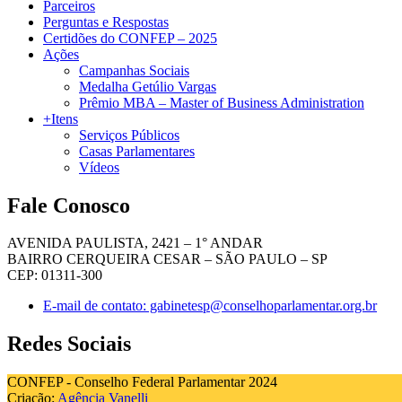
Parceiros
Perguntas e Respostas
Certidões do CONFEP – 2025
Ações
Campanhas Sociais
Medalha Getúlio Vargas
Prêmio MBA – Master of Business Administration
+Itens
Serviços Públicos
Casas Parlamentares
Vídeos
Fale Conosco
AVENIDA PAULISTA, 2421 – 1° ANDAR
BAIRRO CERQUEIRA CESAR – SÃO PAULO – SP
CEP: 01311-300
E-mail de contato: gabinetesp@conselhoparlamentar.org.br
Redes Sociais
CONFEP - Conselho Federal Parlamentar 2024
Criação:
Agência Vanelli