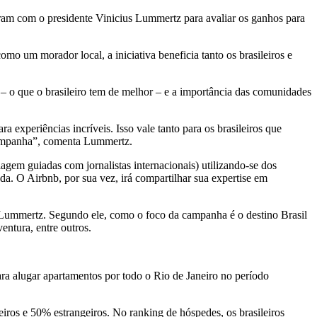
iram com o presidente Vinicius Lummertz para avaliar os ganhos para
mo um morador local, a iniciativa beneficia tanto os brasileiros e
 – o que o brasileiro tem de melhor – e a importância das comunidades
a experiências incríveis. Isso vale tanto para os brasileiros que
 campanha”, comenta Lummertz.
agem guiadas com jornalistas internacionais) utilizando-se dos
ada.
O Airbnb, por sua vez, irá compartilhar sua expertise em
lia Lummertz. Segundo ele, como o foco da campanha é o destino Brasil
entura, entre outros.
ara alugar apartamentos por todo o Rio de Janeiro no período
ros e 50% estrangeiros. No ranking de hóspedes, os brasileiros