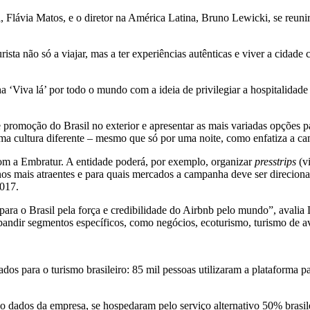
, Flávia Matos, e o diretor na América Latina, Bruno Lewicki, se reun
 não só a viajar, mas a ter experiências autênticas e viver a cidade co
‘Viva lá’ por todo o mundo com a ideia de privilegiar a hospitalidade
e promoção do Brasil no exterior e apresentar as mais variadas opções par
uma cultura diferente – mesmo que só por uma noite, como enfatiza a
com a Embratur. A entidade poderá, por exemplo, organizar
presstrips
(vi
inos mais atraentes e para quais mercados a campanha deve ser direcion
2017.
os para o Brasil pela força e credibilidade do Airbnb pelo mundo”, ava
pandir segmentos específicos, como negócios, ecoturismo, turismo de av
os para o turismo brasileiro: 85 mil pessoas utilizaram a plataforma p
ados da empresa, se hospedaram pelo serviço alternativo 50% brasilei