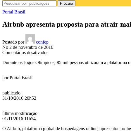
Procura
Portal Brasil
Airbnb apresenta proposta para atrair mai
Postado por
confep
No 2 de novembro de 2016
em
Comentários desativados
Airbnb
Durante os Jogos Olímpicos, 85 mil pessoas utilizaram a plataforma o
apresenta
proposta
para
por
Portal Brasil
atrair
mais
estrangeiros
publicado
:
ao
31/10/2016 20h52
Brasil
última modificação
:
01/11/2016 11h54
O Airbnb, plataforma global de hospedagens online, apresentou ao
In