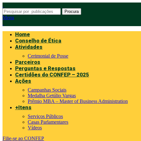
Procura
Menu
Home
Conselho de Ética
Atividades
Cerimonial de Posse
Parceiros
Perguntas e Respostas
Certidões do CONFEP – 2025
Ações
Campanhas Sociais
Medalha Getúlio Vargas
Prêmio MBA – Master of Business Administration
+Itens
Serviços Públicos
Casas Parlamentares
Vídeos
Filie-se ao CONFEP