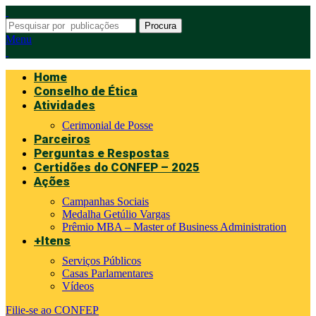
Procura
Menu
Home
Conselho de Ética
Atividades
Cerimonial de Posse
Parceiros
Perguntas e Respostas
Certidões do CONFEP – 2025
Ações
Campanhas Sociais
Medalha Getúlio Vargas
Prêmio MBA – Master of Business Administration
+Itens
Serviços Públicos
Casas Parlamentares
Vídeos
Filie-se ao CONFEP