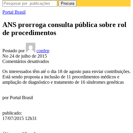
Procura
Portal Brasil
ANS prorroga consulta pública sobre rol
de procedimentos
Postado por
confep
No 24 de julho de 2015
em
Comentários desativados
ANS
Os interessados têm até o dia 18 de agosto para enviar contribuições.
prorroga
Está sendo proposta a inclusão de 11 procedimentos médicos e
consulta
ampliação de diagnóstico e tratamento de 16 síndromes genéticas
pública
sobre
rol
por
Portal Brasil
de
procedimentos
publicado
:
17/07/2015 12h31