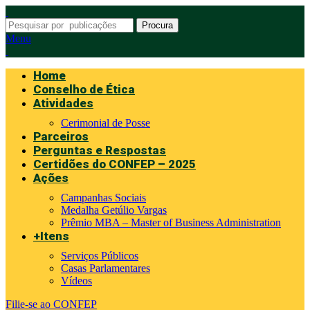
Procura
Menu
Home
Conselho de Ética
Atividades
Cerimonial de Posse
Parceiros
Perguntas e Respostas
Certidões do CONFEP – 2025
Ações
Campanhas Sociais
Medalha Getúlio Vargas
Prêmio MBA – Master of Business Administration
+Itens
Serviços Públicos
Casas Parlamentares
Vídeos
Filie-se ao CONFEP