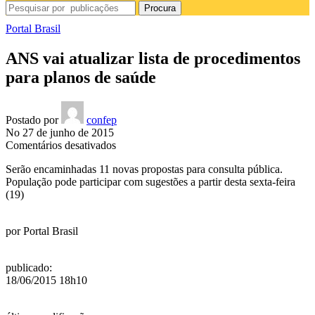
Procura
Portal Brasil
ANS vai atualizar lista de procedimentos
para planos de saúde
Postado por
confep
No 27 de junho de 2015
em
Comentários desativados
ANS
Serão encaminhadas 11 novas propostas para consulta pública.
vai
População pode participar com sugestões a partir desta sexta-feira
atualizar
(19)
lista
de
procedimentos
por
Portal Brasil
para
planos
de
publicado
:
saúde
18/06/2015 18h10