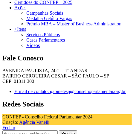
Certidões do CONFEP – 2025
Ações
Campanhas Sociais
Medalha Getúlio Vargas
Prêmio MBA – Master of Business Administration
+Itens
Serviços Públicos
Casas Parlamentares
Vídeos
Fale Conosco
AVENIDA PAULISTA, 2421 – 1° ANDAR
BAIRRO CERQUEIRA CESAR – SÃO PAULO – SP
CEP: 01311-300
E-mail de contato: gabinetesp@conselhoparlamentar.org.br
Redes Sociais
CONFEP - Conselho Federal Parlamentar 2024
Criação:
Agência Vanelli
Fechar
Procura