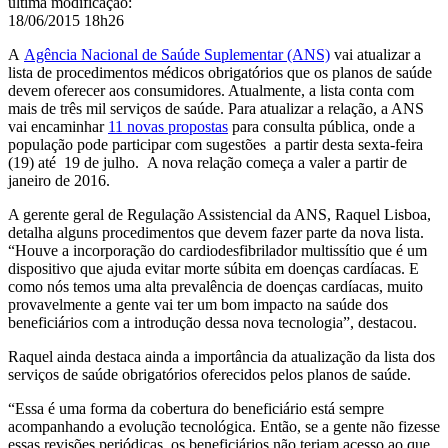
última modificação
:
18/06/2015 18h26
A
Agência Nacional de Saúde Suplementar (ANS)
vai atualizar a
lista de procedimentos médicos obrigatórios que os planos de saúde
devem oferecer aos consumidores. Atualmente, a lista conta com
mais de três mil serviços de saúde. Para atualizar a relação, a ANS
vai encaminhar
11 novas propostas
para consulta pública, onde a
população pode participar com sugestões a partir desta sexta-feira
(19) até 19 de julho. A nova relação começa a valer a partir de
janeiro de 2016.
A gerente geral de Regulação Assistencial da ANS, Raquel Lisboa,
detalha alguns procedimentos que devem fazer parte da nova lista.
“Houve a incorporação do cardiodesfibrilador multissítio que é um
dispositivo que ajuda evitar morte súbita em doenças cardíacas. E
como nós temos uma alta prevalência de doenças cardíacas, muito
provavelmente a gente vai ter um bom impacto na saúde dos
beneficiários com a introdução dessa nova tecnologia”, destacou.
Raquel ainda destaca ainda a importância da atualização da lista dos
serviços de saúde obrigatórios oferecidos pelos planos de saúde.
“Essa é uma forma da cobertura do beneficiário está sempre
acompanhando a evolução tecnológica. Então, se a gente não fizesse
essas revisões periódicas, os beneficiários não teriam acesso ao que