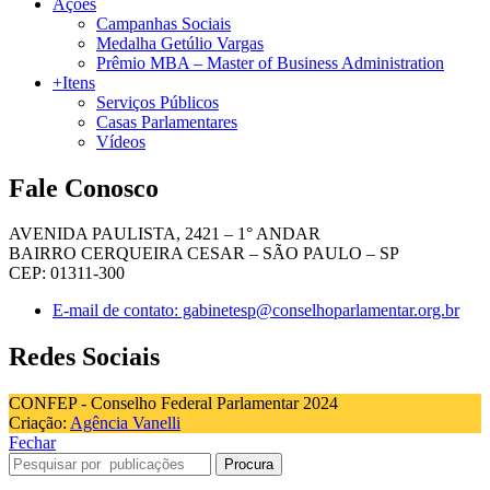
Ações
Campanhas Sociais
Medalha Getúlio Vargas
Prêmio MBA – Master of Business Administration
+Itens
Serviços Públicos
Casas Parlamentares
Vídeos
Fale Conosco
AVENIDA PAULISTA, 2421 – 1° ANDAR
BAIRRO CERQUEIRA CESAR – SÃO PAULO – SP
CEP: 01311-300
E-mail de contato: gabinetesp@conselhoparlamentar.org.br
Redes Sociais
CONFEP - Conselho Federal Parlamentar 2024
Criação:
Agência Vanelli
Fechar
Procura