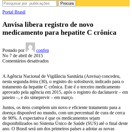
Procura
Portal Brasil
Anvisa libera registro de novo
medicamento para hepatite C crônica
Postado por
confep
No 7 de abril de 2015
em
Comentários desativados
Anvisa
libera
A Agência Nacional de Vigilância Sanitária (Anvisa) concedeu,
registro
nesta segunda-feira (30), o registro do sofosbuvir, indicado para o
de
tratamento da hepatite C crônica. Este é o terceiro medicamento
novo
aprovado pela agência em 2015, após o registro do daclatasvir – em
medicamento
janeiro –, e do simeprevir – em março.
para
hepatite
Juntos, os itens compõem um novo e eficiente tratamento para a
C
doença disponível no mundo, com um percentual de cura de cerca
crônica
de 90%. A expectativa é que os medicamentos sejam
disponibilizados no Sistema Único de Saúde (SUS) até o final deste
ano. O Brasil será um dos primeiros países a adotar as novas