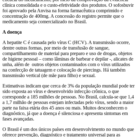
clínica consolidada e o custo-efetividade dos produtos. O sofosbuvir
foi aprovado pela Anvisa na forma farmacêutica comprimido e
concentração de 400mg. A concessão do registro permite que o
medicamento seja comercializado no Brasil.
A doença
A hepatite C é causada pelo vírus C (HCV). A transmissão ocorre,
dentre outras formas, por meio de transfusão de sangue,
compartilhamento de material para preparo e uso de drogas, objetos
de higiene pessoal – como lâminas de barbear e depilar -, alicates de
unha, além de outros objetos contaminados com o vírus utilizados
na confecção de tatuagem e colocação de piercings. Há também
transmissão vertical (de mãe para filho) e sexual.
Estimativas indicam que cerca de 3% da população mundial pode ter
sido exposta ao vírus e desenvolvido infecção crônica, o que
corresponde a 185 milhões de pessoas. No Brasil, calcula-se que 1,4
a 1,7 milhão de pessoas estejam infectadas pelo vírus, sendo a maior
parte na faixa etária dos 45 anos ou mais. Muitos desconhecem o
diagnóstico, já que a doença é silenciosa e apresenta sintomas em
fases avançadas.
O Brasil é um dos únicos países em desenvolvimento no mundo que
oferece prevenção, diagnóstico e tratamento universal para as