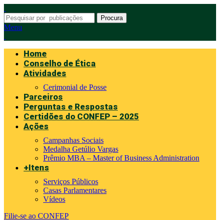
Procura
Menu
Home
Conselho de Ética
Atividades
Cerimonial de Posse
Parceiros
Perguntas e Respostas
Certidões do CONFEP – 2025
Ações
Campanhas Sociais
Medalha Getúlio Vargas
Prêmio MBA – Master of Business Administration
+Itens
Serviços Públicos
Casas Parlamentares
Vídeos
Filie-se ao CONFEP