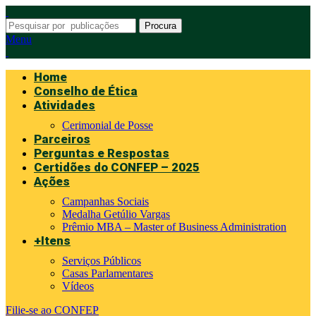
Procura
Menu
Home
Conselho de Ética
Atividades
Cerimonial de Posse
Parceiros
Perguntas e Respostas
Certidões do CONFEP – 2025
Ações
Campanhas Sociais
Medalha Getúlio Vargas
Prêmio MBA – Master of Business Administration
+Itens
Serviços Públicos
Casas Parlamentares
Vídeos
Filie-se ao CONFEP