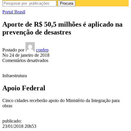
Procura
Portal Brasil
Aporte de R$ 50,5 milhões é aplicado na
prevenção de desastres
Postado por
confep
No 24 de janeiro de 2018
em
Comentários desativados
Aporte
de
Infraestrutura
R$
50,5
milhões
Apoio Federal
é
aplicado
Cinco cidades receberão apoio do Ministério da Integração para
na
obras
prevenção
de
desastres
publicado
:
23/01/2018 20h53