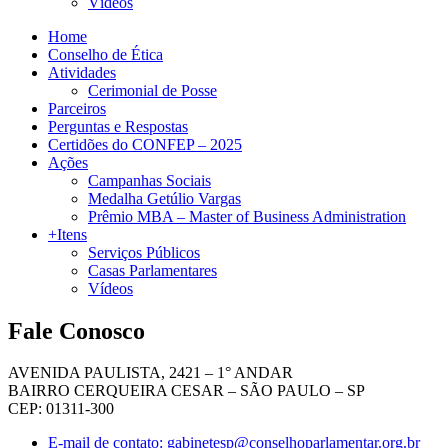
Vídeos
Home
Conselho de Ética
Atividades
Cerimonial de Posse
Parceiros
Perguntas e Respostas
Certidões do CONFEP – 2025
Ações
Campanhas Sociais
Medalha Getúlio Vargas
Prêmio MBA – Master of Business Administration
+Itens
Serviços Públicos
Casas Parlamentares
Vídeos
Fale Conosco
AVENIDA PAULISTA, 2421 – 1° ANDAR
BAIRRO CERQUEIRA CESAR – SÃO PAULO – SP
CEP: 01311-300
E-mail de contato: gabinetesp@conselhoparlamentar.org.br