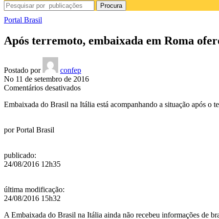
Procura
Portal Brasil
Após terremoto, embaixada em Roma oferec
Postado por
confep
No 11 de setembro de 2016
em
Comentários desativados
Após
Embaixada do Brasil na Itália está acompanhando a situação após o te
terremoto,
embaixada
em
por
Portal Brasil
Roma
oferece
ajuda
publicado
:
a
24/08/2016 12h35
brasileiros
última modificação
:
24/08/2016 15h32
A Embaixada do Brasil na Itália ainda não recebeu informações de bras