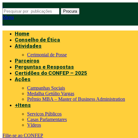
Procura
Menu
Home
Conselho de Ética
Atividades
Cerimonial de Posse
Parceiros
Perguntas e Respostas
Certidões do CONFEP – 2025
Ações
Campanhas Sociais
Medalha Getúlio Vargas
Prêmio MBA – Master of Business Administration
+Itens
Serviços Públicos
Casas Parlamentares
Vídeos
Filie-se ao CONFEP