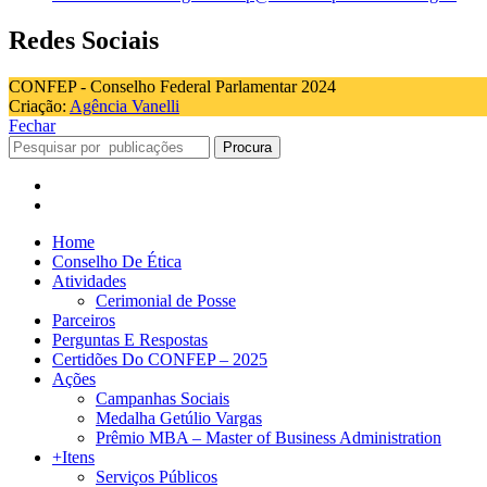
Redes Sociais
CONFEP - Conselho Federal Parlamentar 2024
Criação:
Agência Vanelli
Fechar
Procura
Home
Conselho De Ética
Atividades
Cerimonial de Posse
Parceiros
Perguntas E Respostas
Certidões Do CONFEP – 2025
Ações
Campanhas Sociais
Medalha Getúlio Vargas
Prêmio MBA – Master of Business Administration
+Itens
Serviços Públicos