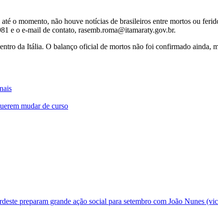
 até o momento, não houve notícias de brasileiros entre mortos ou fer
981 e o
e-mail
de contato, rasemb.roma@itamaraty.gov.br.
entro da Itália. O balanço oficial de mortos não foi confirmado ainda, 
nais
 querem mudar de curso
deste preparam grande ação social para setembro com João Nunes (vic