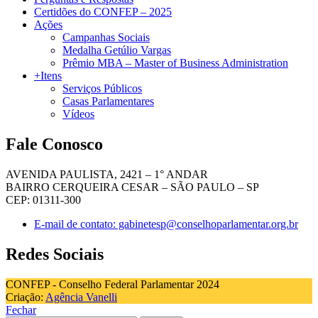
Certidões do CONFEP – 2025
Ações
Campanhas Sociais
Medalha Getúlio Vargas
Prêmio MBA – Master of Business Administration
+Itens
Serviços Públicos
Casas Parlamentares
Vídeos
Fale Conosco
AVENIDA PAULISTA, 2421 – 1° ANDAR
BAIRRO CERQUEIRA CESAR – SÃO PAULO – SP
CEP: 01311-300
E-mail de contato: gabinetesp@conselhoparlamentar.org.br
Redes Sociais
CONFEP - Conselho Federal Parlamentar 2024
Criação:
Agência Vanelli
Fechar