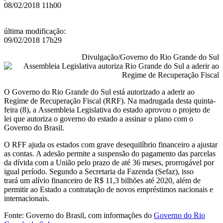
de
08/02/2018 11h00
Recuperação
Fiscal
última modificação
:
09/02/2018 17h29
Divulgação/Governo do Rio Grande do Sul
O Governo do Rio Grande do Sul está autorizado
a aderir ao
Regime de Recuperação Fiscal (RRF). Na madrugada desta quinta-
feira (8), a
Assembleia Legislativa do estado
aprovou
o projeto de
lei que autoriza o governo do estado a assinar o plano
com o
Governo do Brasi
l.
O RFF ajuda os estados com grave desequilíbrio financeiro a ajustar
as contas
. A adesão permite
a suspensão do pagamento das parcelas
da dívida com a União pelo prazo de até 36 meses, prorrogável por
igual período. Segundo a
Secretaria da Fazenda (
Sefaz
), isso
trará
um
alívio financeiro de R$ 11,3 bilhões até 2020, além de
permitir ao Estado a contratação de novos empréstimos nacionais e
internacionais.
Fonte: Governo do Brasil, com informações do
Governo do Rio