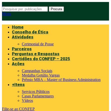
Procura
Menu
Home
Conselho de Ética
Atividades
Cerimonial de Posse
Parceiros
Perguntas e Respostas
Certidões do CONFEP – 2025
Ações
Campanhas Sociais
Medalha Getúlio Vargas
Prêmio MBA – Master of Business Administration
+Itens
Serviços Públicos
Casas Parlamentares
Vídeos
Filie-se ao CONFEP