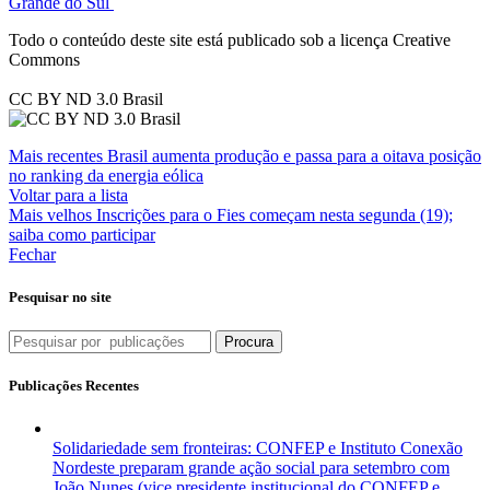
Grande do Sul
Todo o conteúdo deste site está publicado sob a licença Creative
Commons
CC BY ND 3.0 Brasil
Mais recentes
Brasil aumenta produção e passa para a oitava posição
no ranking da energia eólica
Voltar para a lista
Mais velhos
Inscrições para o Fies começam nesta segunda (19);
saiba como participar
Fechar
Pesquisar no site
Procura
Publicações Recentes
Solidariedade sem fronteiras: CONFEP e Instituto Conexão
Nordeste preparam grande ação social para setembro com
João Nunes (vice presidente institucional do CONFEP e