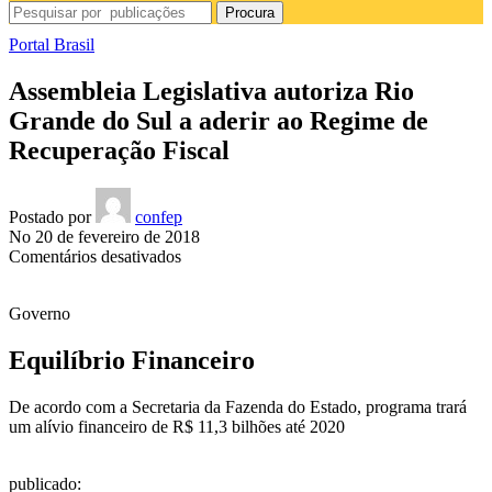
Procura
Portal Brasil
Assembleia Legislativa autoriza Rio
Grande do Sul a aderir ao Regime de
Recuperação Fiscal
Postado por
confep
No 20 de fevereiro de 2018
em
Comentários desativados
Assembleia
Legislativa
Governo
autoriza
Rio
Grande
Equilíbrio Financeiro
do
Sul
De acordo com a Secretaria da Fazenda do Estado, programa trará
a
um alívio financeiro de R$ 11,3 bilhões até 2020
aderir
ao
Regime
publicado
: