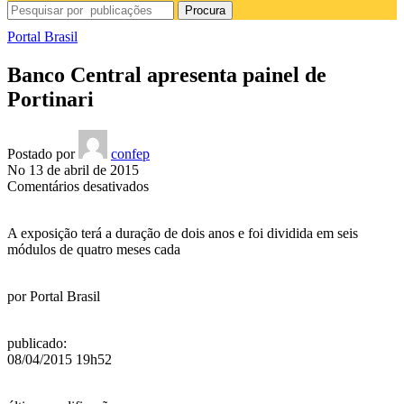
Procura
Portal Brasil
Banco Central apresenta painel de
Portinari
Postado por
confep
No 13 de abril de 2015
em
Comentários desativados
Banco
Central
A exposição terá a duração de dois anos e foi dividida em seis
apresenta
módulos de quatro meses cada
painel
de
Portinari
por
Portal Brasil
publicado
:
08/04/2015 19h52