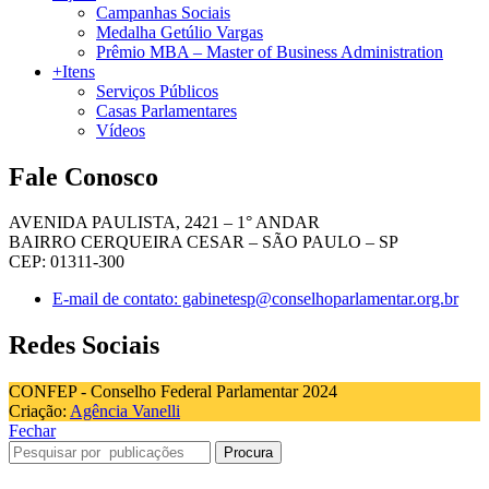
Campanhas Sociais
Medalha Getúlio Vargas
Prêmio MBA – Master of Business Administration
+Itens
Serviços Públicos
Casas Parlamentares
Vídeos
Fale Conosco
AVENIDA PAULISTA, 2421 – 1° ANDAR
BAIRRO CERQUEIRA CESAR – SÃO PAULO – SP
CEP: 01311-300
E-mail de contato: gabinetesp@conselhoparlamentar.org.br
Redes Sociais
CONFEP - Conselho Federal Parlamentar 2024
Criação:
Agência Vanelli
Fechar
Procura