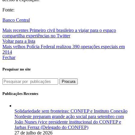
Fonte:
Banco Central
Mais recentes
Primeiro civil brasileiro a viajar para o espaço
compartilha experiências no Twitter
Voltar para a lista
Mais velhos
Polícia Federal realizou 390 operações especiais em
2014
Fechar
Pesquisar no site
Procura
Publicações Recentes
Solidariedade sem fronteiras: CONFEP e Instituto Conexão
Nordeste preparam grande ação social para setembro com
João Nunes (vice presidente institucional do CONFEP e
Jarbas Ferraz (Delegado do CONFEP)
27 de julho de 2026