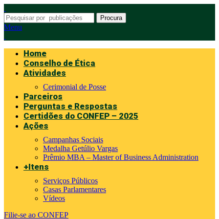
Procura
Menu
Home
Conselho de Ética
Atividades
Cerimonial de Posse
Parceiros
Perguntas e Respostas
Certidões do CONFEP – 2025
Ações
Campanhas Sociais
Medalha Getúlio Vargas
Prêmio MBA – Master of Business Administration
+Itens
Serviços Públicos
Casas Parlamentares
Vídeos
Filie-se ao CONFEP